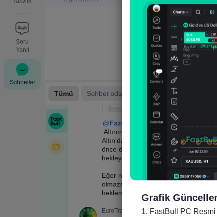
Takvim
Soru
Yanıt
Sohbetler
Grafik Güncelle
1. FastBull PC Resmi 