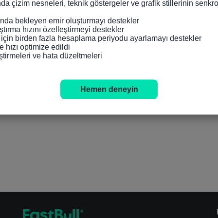
nda çizim nesneleri, teknik göstergeler ve grafik stillerinin senk
da bekleyen emir oluşturmayı destekler

tırma hızını özelleştirmeyi destekler

 için birden fazla hesaplama periyodu ayarlamayı destekler

 hızı optimize edildi

ştirmeleri ve hata düzeltmeleri
Hemen deneyin