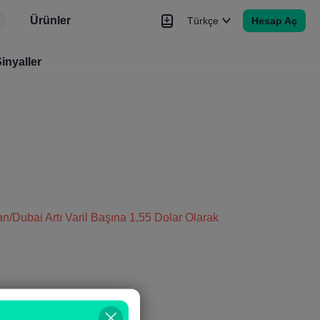
Ürünler
Türkçe
Hesap Aç
r
inyaller
Haberler
Sinyaller
Daha Fazla
n/Dubai Artı Varil Başına 1,55 Dolar Olarak