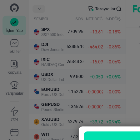
Tarayıcılar
SEMBOL
SON
NET DEĞİŞ.
%DEĞİŞ.
SPX
İşlem Yap
7709.95
-13.61
-0.18%
S&P 500 Index
DJI
53885.10
-464.02
-0.85%
Dow Jones Industrial Average
Teklifler
IXIC
26348.34
-15.09
-0.06%
NASDAQ Composite Index
Kopyala
USDX
99.800
+0.050
+0.05%
US Dollar Index
EURUSD
1.15228
-0.00002
-0.00%
Yarışmalar
Euro / US Dollar
GBPUSD
1.34526
-0.00001
-0.00%
Pound Sterling / US Dollar
XAUUSD
7/24
4279.74
+39.72
+0.94%
Gold / US Dollar
WTI
77.210
-0.129
-0.17%
Light Sweet Crude Oil