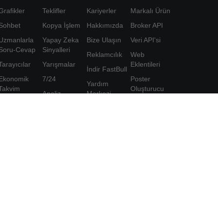
Grafikler
Teklifler
Kariyerler
Markalı Ürün
Sohbet
Kopya İşlem
Hakkımızda
Broker API
Uzmanlarla
Yapay Zeka
Bize Ulaşın
Veri API'si
Soru-Cevap
Sinyalleri
Reklamcılık
Web
Tarayıcılar
Yarışmalar
Eklentileri
İndir FastBull
Ekonomik
7/24
Poster
Yardım
Takvim
Oluşturucu
Analiz
Merkezi
Veri
Ortaklık
Eğitim
Geri Bildirim
Programı
Araçlar
ve kabul
FastBull VIP
ediyorum
Özellikler
Gizlilik
Politikası
Kişisel Bilgi
Koruma
Bildirimi