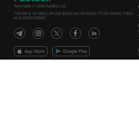
Telif Hakkı © 2026 FastBull Ltd.
728 RM B 7/F GEE LOK IND BLDG NO 34 HUNG TO RD KWUN TONG
KLN HONG KONG