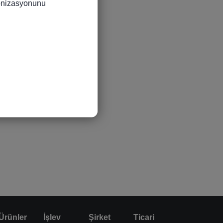
ronizasyonunu 
Ürünler
İşlev
Şirket
Ticari