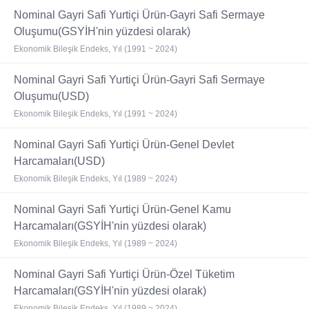
Nominal Gayri Safi Yurtiçi Ürün-Gayri Safi Sermaye
Oluşumu(GSYİH'nin yüzdesi olarak)
Ekonomik Bileşik Endeks, Yıl (1991 ~ 2024)
Nominal Gayri Safi Yurtiçi Ürün-Gayri Safi Sermaye
Oluşumu(USD)
Ekonomik Bileşik Endeks, Yıl (1991 ~ 2024)
Nominal Gayri Safi Yurtiçi Ürün-Genel Devlet
Harcamaları(USD)
Ekonomik Bileşik Endeks, Yıl (1989 ~ 2024)
Nominal Gayri Safi Yurtiçi Ürün-Genel Kamu
Harcamaları(GSYİH'nin yüzdesi olarak)
Ekonomik Bileşik Endeks, Yıl (1989 ~ 2024)
Nominal Gayri Safi Yurtiçi Ürün-Özel Tüketim
Harcamaları(GSYİH'nin yüzdesi olarak)
Ekonomik Bileşik Endeks, Yıl (1989 ~ 2024)