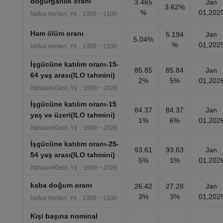
doğurganlık oranı
3.465
Jan
3.62%
%
01,202
Nüfus Verileri, Yıl，1950 ~ 2100
Ham ölüm oranı
5.194
Jan
5.04%
%
01,202
Nüfus Verileri, Yıl，1950 ~ 2100
İşgücüne katılım oranı-15-
85.85
85.84
Jan
64 yaş arası(ILO tahmini)
2%
5%
01,202
İstihdam/Gelir, Yıl，1990 ~ 2026
İşgücüne katılım oranı-15
84.37
84.37
Jan
yaş ve üzeri(ILO tahmini)
1%
6%
01,202
İstihdam/Gelir, Yıl，1990 ~ 2026
İşgücüne katılım oranı-25-
93.61
93.63
Jan
54 yaş arası(ILO tahmini)
5%
1%
01,202
İstihdam/Gelir, Yıl，1990 ~ 2026
kaba doğum oranı
26.42
27.28
Jan
3%
3%
01,202
Nüfus Verileri, Yıl，1950 ~ 2100
Kişi başına nominal