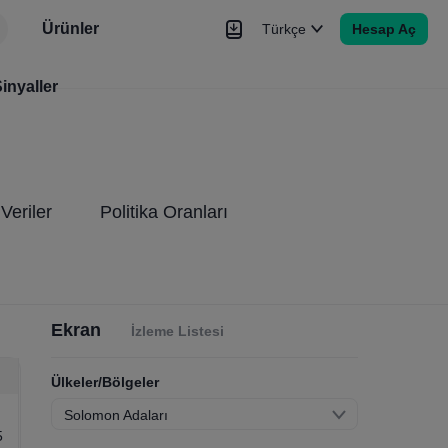
Ürünler
Türkçe
Hesap Aç
r
inyaller
Haberler
Sinyaller
Daha Fazla
Veriler
Politika Oranları
Ekran
İzleme Listesi
Ülkeler/Bölgeler
Solomon Adaları
5