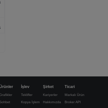
4
5
Ürünler
İşlev
Şirket
Ticari
Grafikler
Teklifler
Kariyerler
Markalı Ürün
Sohbet
Kopya İşlem
Hakkımızda
Broker API