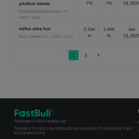
7%
7%
01,202
yüzdesi olarak
Ekonomik Bileşik Endeks, Yıl，
2003 ~ 2024
nüfus artış hızı
2.334
2.409
Jan
%
%
01,202
Nüfus Verileri, Yıl，1950 ~ 2100
1
2
Telif Hakkı © 2026 FastBull Ltd.
728 RM B 7/F GEE LOK IND BLDG NO 34 HUNG TO RD KWUN TONG
KLN HONG KONG