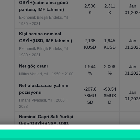
GSYİH(satın alma gücü
2,596
2,311
Jan
paritesi, IMF tahmini)
K
K
01,202
Ekonomik Bileşik Endeks, Yıl，
1980 ~ 2031
Kişi başına nominal
GSYİH(USD, IMF tahmini)
2,135
1,945
Jan
KUSD
KUSD
01,202
Ekonomik Bileşik Endeks, Yıl，
1980 ~ 2031
Net göç oranı
1.944
2.006
Jan
%
%
01,202
Nüfus Verileri, Yıl，1950 ~ 2100
Net uluslararası yatırım
-207,8
-98,54
pozisyonu
Jan
78MU
6MUS
01,202
Finans Piyasası, Yıl，2006 ~
SD
D
2023
Nominal Gayri Safi Yurtiçi
Ürün(GSYİH)(NSA, USD,
1,704
1,467
Jan
IMF tahmini)
B
B
01,202
Ekonomik Bileşik Endeks, Yıl，