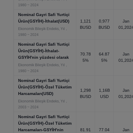
1980 ~ 2024
Nominal Gayri Safi Yurtiçi
Ürün(GSYİH)-İthalat(USD)
1,121
0,977
Jan
BUSD
BUSD
01,202
Ekonomik Bileşik Endeks, Yıl，
1980 ~ 2024
Nominal Gayri Safi Yurtiçi
Ürün(GSYİH)-İthalat-
70.78
64.87
Jan
GSYİH'nin yüzdesi olarak
5%
5%
01,202
Ekonomik Bileşik Endeks, Yıl，
1980 ~ 2024
Nominal Gayri Safi Yurtiçi
Ürün(GSYİH)-Özel Tüketim
1,298
1,16B
Jan
Harcamaları(USD)
BUSD
USD
01,202
Ekonomik Bileşik Endeks, Yıl，
2003 ~ 2024
Nominal Gayri Safi Yurtiçi
Ürün(GSYİH)-Özel Tüketim
Harcamaları-GSYİH'nin
81.91
77.04
Jan