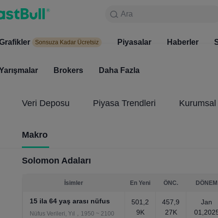
Ara
Ara
Ürünler
Grafikler
Grafikler
Piyasalar
Haberler
Piyasala
S
Sonsuza Kadar Ücretsiz
Sonsuza Kadar Ücretsiz
Yarışmalar
Brokers
Daha Fazla
Yarışmalar
Brokers
Veri Deposu
Piyasa Trendleri
Kurumsal 
Makro
Solomon Adaları
İsimler
En Yeni
ÖNC.
DÖNEM
15 ila 64 yaş arası nüfus
501,2
457,9
Jan
9K
27K
01,202
Nüfus Verileri, Yıl，1950 ~ 2100