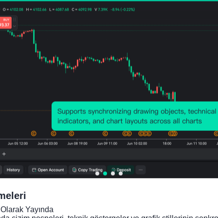
1980 ~ 2031
Nominal Gayri Safi Yurtiçi
Ürün(GSYİH)(Satın Alma
Gücü Paritesi, IMF
2,072
1,743
Jan
B
B
01,202
tahmini)
Ekonomik Bileşik Endeks, Yıl，
1980 ~ 2031
Nominal Gayri Safi Yurtiçi
Ürün(GSYİH)-Gayri Safi
308,2
323,3
Jan
Sermaye Oluşumu(USD)
5MUS
88MU
01,202
D
SD
Ekonomik Bileşik Endeks, Yıl，
1980 ~ 2024
Nominal Gayri Safi Yurtiçi
Ürün(GSYİH)-Gayri Safi
Sermaye Oluşumu-
19.46
21.47
Jan
1%
2%
01,202
GSYİH'nin yüzdesi olarak
meleri
Ekonomik Bileşik Endeks, Yıl，
1980 ~ 2024
Olarak Yayında

nda çizim nesneleri, teknik göstergeler ve grafik stillerinin senk