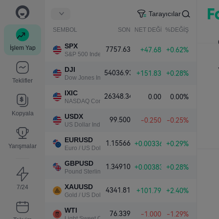
Tarayıcılar
SEMBOL
SON
NET DEĞİŞ.
%DEĞİŞ.
SPX
İşlem Yap
7757.63
+47.68
+0.62%
S&P 500 Index
DJI
54036.93
+151.83
+0.28%
Dow Jones Industrial Average
Teklifler
IXIC
26348.34
0.00
0.00%
NASDAQ Composite Index
Kopyala
USDX
99.500
-0.250
-0.25%
US Dollar Index
EURUSD
1.15566
+0.00336
+0.29%
Yarışmalar
Euro / US Dollar
GBPUSD
1.34910
+0.00383
+0.28%
Pound Sterling / US Dollar
XAUUSD
7/24
4341.81
+101.79
+2.40%
Gold / US Dollar
WTI
76.339
-1.000
-1.29%
Light Sweet Crude Oil