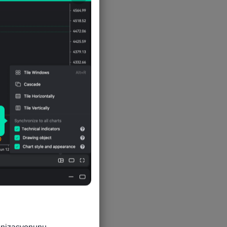
5
4
4
ronizasyonunu 