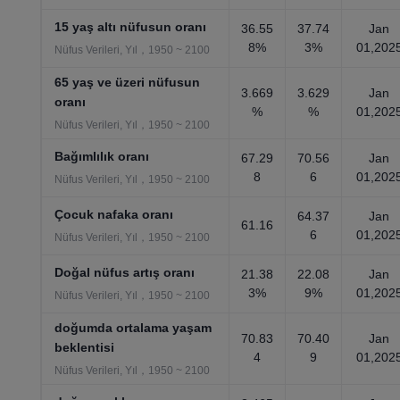
15 yaş altı nüfusun oranı
36.55
37.74
Jan
8%
3%
01,202
Nüfus Verileri, Yıl，1950 ~ 2100
65 yaş ve üzeri nüfusun
3.669
3.629
Jan
oranı
%
%
01,202
Nüfus Verileri, Yıl，1950 ~ 2100
Bağımlılık oranı
67.29
70.56
Jan
8
6
01,202
Nüfus Verileri, Yıl，1950 ~ 2100
Çocuk nafaka oranı
64.37
Jan
61.16
6
01,202
Nüfus Verileri, Yıl，1950 ~ 2100
Doğal nüfus artış oranı
21.38
22.08
Jan
3%
9%
01,202
Nüfus Verileri, Yıl，1950 ~ 2100
doğumda ortalama yaşam
70.83
70.40
Jan
beklentisi
4
9
01,202
Nüfus Verileri, Yıl，1950 ~ 2100