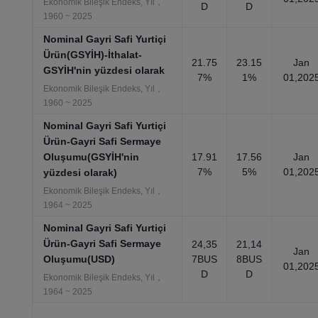
Ekonomik Bileşik Endeks, Yıl，
D
D
1960 ~ 2025
Nominal Gayri Safi Yurtiçi
Ürün(GSYİH)-İthalat-
21.75
23.15
Jan
GSYİH'nin yüzdesi olarak
7%
1%
01,202
Ekonomik Bileşik Endeks, Yıl，
1960 ~ 2025
Nominal Gayri Safi Yurtiçi
Ürün-Gayri Safi Sermaye
Oluşumu(GSYİH'nin
17.91
17.56
Jan
7%
5%
01,202
yüzdesi olarak)
Ekonomik Bileşik Endeks, Yıl，
1964 ~ 2025
Nominal Gayri Safi Yurtiçi
Ürün-Gayri Safi Sermaye
24,35
21,14
Jan
Oluşumu(USD)
7BUS
8BUS
01,202
D
D
Ekonomik Bileşik Endeks, Yıl，
1964 ~ 2025