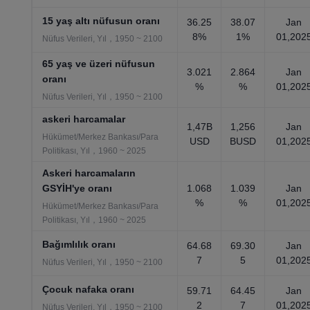
15 yaş altı nüfusun oranı
36.25
38.07
Jan
8%
1%
01,202
Nüfus Verileri, Yıl，1950 ~ 2100
65 yaş ve üzeri nüfusun
3.021
2.864
Jan
oranı
%
%
01,202
Nüfus Verileri, Yıl，1950 ~ 2100
askeri harcamalar
1,47B
1,256
Jan
Hükümet/Merkez Bankası/Para
USD
BUSD
01,202
Politikası, Yıl，1960 ~ 2025
Askeri harcamaların
GSYİH'ye oranı
1.068
1.039
Jan
%
%
01,202
Hükümet/Merkez Bankası/Para
Politikası, Yıl，1960 ~ 2025
Bağımlılık oranı
64.68
69.30
Jan
7
5
01,202
Nüfus Verileri, Yıl，1950 ~ 2100
Çocuk nafaka oranı
59.71
64.45
Jan
2
7
01,202
Nüfus Verileri, Yıl，1950 ~ 2100