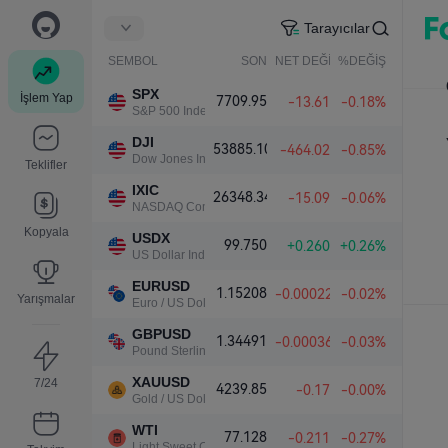
Tarayıcılar
SEMBOL
SON
NET DEĞİŞ.
%DEĞİŞ.
SPX
İşlem Yap
7709.95
-13.61
-0.18%
S&P 500 Index
DJI
53885.10
-464.02
-0.85%
Dow Jones Industrial Average
Teklifler
IXIC
26348.34
-15.09
-0.06%
NASDAQ Composite Index
Kopyala
USDX
99.750
+0.260
+0.26%
US Dollar Index
EURUSD
1.15208
-0.00022
-0.02%
Yarışmalar
Euro / US Dollar
GBPUSD
1.34491
-0.00036
-0.03%
Pound Sterling / US Dollar
XAUUSD
7/24
4239.85
-0.17
-0.00%
Gold / US Dollar
WTI
77.128
-0.211
-0.27%
Light Sweet Crude Oil