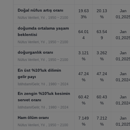
Doğal nüfus artış oranı
19.63
20.13
Jan
3%
%
01,202
Nüfus Verileri, Yıl，1950 ~ 2100
doğumda ortalama yaşam
64.01
63.54
Jan
beklentisi
4
9
01,202
Nüfus Verileri, Yıl，1950 ~ 2100
doğurganlık oranı
3.121
3.262
Jan
%
%
01,202
Nüfus Verileri, Yıl，1950 ~ 2100
En üst %10'luk dilimin
47.24
47.24
Jan
gelir payı
%
%
01,202
İstihdam/Gelir, Yıl，1980 ~ 2024
En zengin %10'luk kesimin
60.42
60.43
Jan
servet oranı
%
%
01,202
İstihdam/Gelir, Yıl，1980 ~ 2024
Ham ölüm oranı
7.149
7.212
Jan
%
%
01,202
Nüfus Verileri, Yıl，1950 ~ 2100