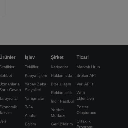
Ürünler
İşlev
Şirket
Ticari
Grafikler
Teklifler
Kariyerler
Markalı Ürün
Sohbet
Kopya İşlem
Hakkımızda
Broker API
Uzmanlarla
Yapay Zeka
Bize Ulaşın
Veri API'si
Soru-Cevap
Sinyalleri
Reklamcılık
Web
Tarayıcılar
Yarışmalar
Eklentileri
İndir FastBull
Ekonomik
7/24
Poster
Yardım
Takvim
Oluşturucu
Analiz
Merkezi
Veri
Ortaklık
Eğitim
Geri Bildirim
Programı