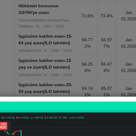
Hükümet borcunun
GSYİH'ye oranı
Jan
71.6%
73.4%
01,202
Hükümet/Merkez Bankası/Para
Politikası, Yıl，1961 ~ 2031
İşgücüne katılım oranı-15-
66.77
66.97
Jan
64 yaş arası(ILO tahmini)
2%
7%
01,202
İstihdam/Gelir, Yıl，1990 ~ 2026
İşgücüne katılım oranı-15
66.25
66.47
Jan
yaş ve üzeri(ILO tahmini)
4%
4%
01,202
İstihdam/Gelir, Yıl，1990 ~ 2026
İşgücüne katılım oranı-25-
84.74
85.07
Jan
54 yaş arası(ILO tahmini)
1%
1%
01,202
İstihdam/Gelir, Yıl，1990 ~ 2026
kaba doğum oranı
26.78
27.34
Jan
2%
2%
01,202
Nüfus Verileri, Yıl，1950 ~ 2100
Kişi başına nominal
GSYİH(satın alma gücü