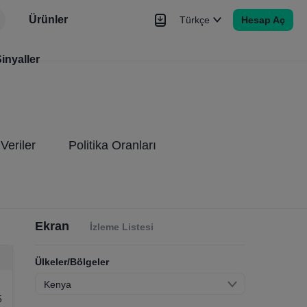
Ürünler
Türkçe
Hesap Aç
r
inyaller
Haberler
Sinyaller
Daha Fazla
Veriler
Politika Oranları
Ekran
İzleme Listesi
Ülkeler/Bölgeler
Kenya
5