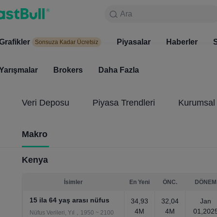
Ara
Ara
Ürünler
Grafikler
Grafikler
Piyasalar
Haberler
Piyasala
S
Sonsuza Kadar Ücretsiz
Sonsuza Kadar Ücretsiz
Yarışmalar
Brokers
Daha Fazla
Yarışmalar
Brokers
Veri Deposu
Piyasa Trendleri
Kurumsal 
Makro
Kenya
İsimler
En Yeni
ÖNC.
DÖNEM
15 ila 64 yaş arası nüfus
34,93
32,04
Jan
4M
4M
01,202
Nüfus Verileri, Yıl，1950 ~ 2100