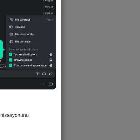
5
5
5
4
ronizasyonunu 
5