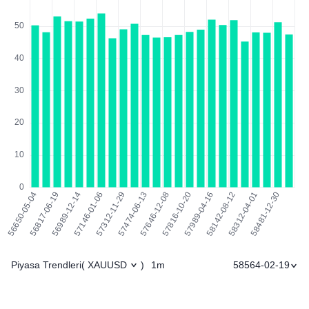
Piyasa Trendleri
1m
58564-02-19
(
XAUUSD
)