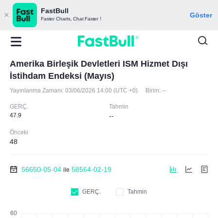
FastBull
Göster
Faster Charts, Chat Faster！
Amerika Birleşik Devletleri ISM Hizmet Dışı
İstihdam Endeksi (Mayıs)
Yayınlanma Zamanı:
03/06/2026 14:00 (UTC +0)
Birim:
--
GERÇ.
Tahmin
47.9
--
Önceki
48
56650-05-04
58564-02-19
ile
GERÇ.
Tahmin