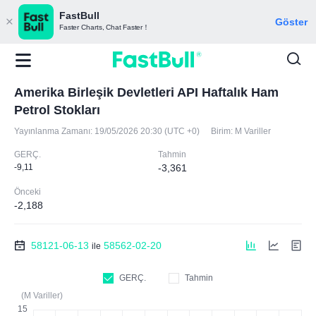
FastBull
Göster
Faster Charts, Chat Faster！
Amerika Birleşik Devletleri API Haftalık Ham
Petrol Stokları
Yayınlanma Zamanı:
19/05/2026 20:30 (UTC +0)
Birim:
M Variller
GERÇ.
Tahmin
-9,11
-3,361
Önceki
-2,188
58121-06-13
58562-02-20
ile
GERÇ.
Tahmin
(M Variller)