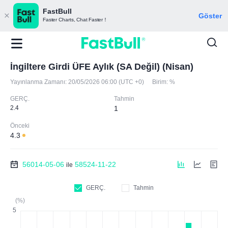
FastBull
Göster
Faster Charts, Chat Faster！
İngiltere Girdi ÜFE Aylık (SA Değil) (Nisan)
Yayınlanma Zamanı:
20/05/2026 06:00 (UTC +0)
Birim:
%
GERÇ.
Tahmin
2.4
1
Önceki
4.3
56014-05-06
58524-11-22
ile
GERÇ.
Tahmin
(%)