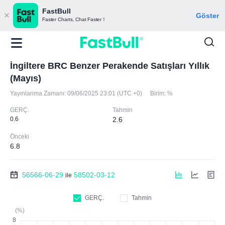
FastBull
Göster
Faster Charts, Chat Faster！
İngiltere BRC Benzer Perakende Satışları Yıllık
(Mayıs)
Yayınlanma Zamanı:
09/06/2025 23:01 (UTC +0)
Birim:
%
GERÇ.
Tahmin
0.6
2.6
Önceki
6.8
56566-06-29
58502-03-12
ile
GERÇ.
Tahmin
(%)