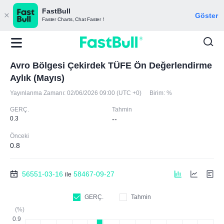
FastBull
Göster
Faster Charts, Chat Faster！
Avro Bölgesi Çekirdek TÜFE Ön Değerlendirme
Aylık (Mayıs)
Yayınlanma Zamanı:
02/06/2026 09:00 (UTC +0)
Birim:
%
GERÇ.
Tahmin
0.3
--
Önceki
0.8
56551-03-16
58467-09-27
ile
GERÇ.
Tahmin
(%)