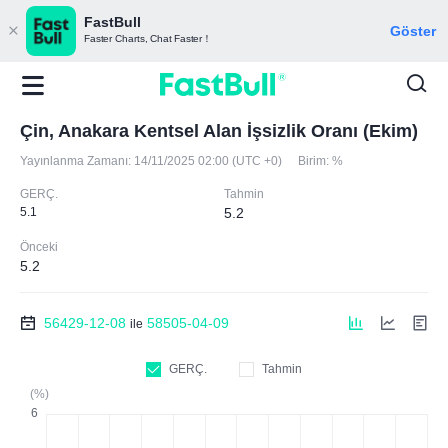
FastBull
Göster
Faster Charts, Chat Faster！
Çin, Anakara Kentsel Alan İşsizlik Oranı (Ekim)
Yayınlanma Zamanı:
14/11/2025 02:00 (UTC +0)
Birim:
%
GERÇ.
Tahmin
5.1
5.2
Önceki
5.2
56429-12-08
58505-04-09
ile
GERÇ.
Tahmin
(%)