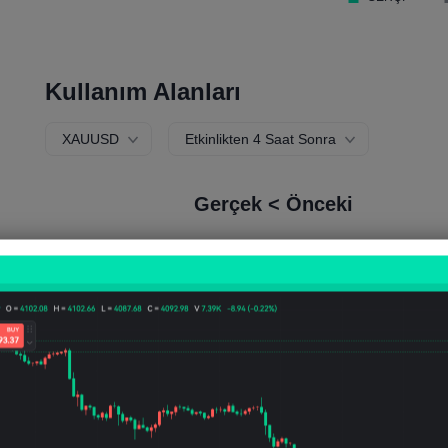
Kullanım Alanları
XAUUSD
Etkinlikten 4 Saat Sonra
Gerçek < Önceki
Yükseliş Olasılığı:
36.36%
Düşüş Olasılığı:
63.6
Yükseliş Sayısı:
8
Düşüş Sayısı:
14