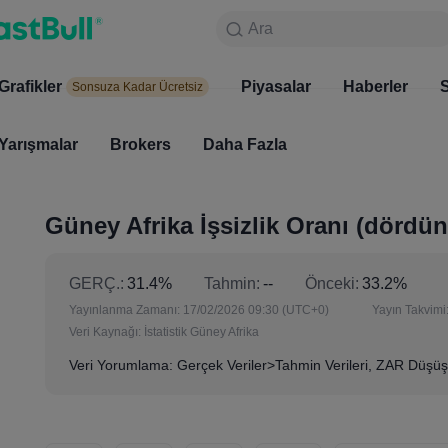
Ara
Ara
Ürünler
Grafikler
Grafikler
Piyasalar
Haberler
Piyasala
S
Sonsuza Kadar Ücretsiz
Sonsuza Kadar Ücretsiz
Yarışmalar
Brokers
Daha Fazla
Yarışmalar
Brokers
Güney Afrika İşsizlik Oranı (dördü
GERÇ.:
31.4%
Tahmin:
--
Önceki:
33.2%
Yayınlanma Zamanı:
17/02/2026 09:30
(UTC+0)
Yayın Takvimi
Veri Kaynağı:
İstatistik Güney Afrika
Veri Yorumlama: Gerçek Veriler>Tahmin Verileri, ZAR Düşüş;