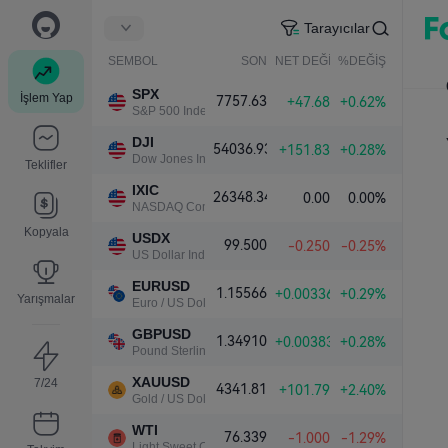
Tarayıcılar
SEMBOL
SON
NET DEĞİŞ.
%DEĞİŞ.
SPX
İşlem Yap
7757.63
+47.68
+0.62%
S&P 500 Index
DJI
54036.93
+151.83
+0.28%
Dow Jones Industrial Average
Teklifler
IXIC
26348.34
0.00
0.00%
NASDAQ Composite Index
Kopyala
USDX
99.500
-0.250
-0.25%
US Dollar Index
EURUSD
1.15566
+0.00336
+0.29%
Yarışmalar
Euro / US Dollar
GBPUSD
1.34910
+0.00383
+0.28%
Pound Sterling / US Dollar
XAUUSD
7/24
4341.81
+101.79
+2.40%
Gold / US Dollar
WTI
76.339
-1.000
-1.29%
Light Sweet Crude Oil