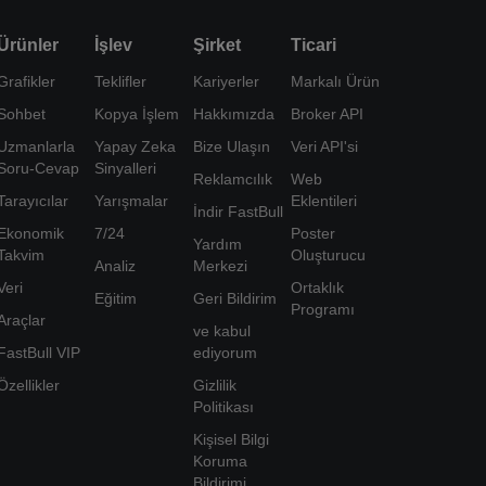
Ürünler
İşlev
Şirket
Ticari
Grafikler
Teklifler
Kariyerler
Markalı Ürün
Sohbet
Kopya İşlem
Hakkımızda
Broker API
Uzmanlarla
Yapay Zeka
Bize Ulaşın
Veri API'si
Soru-Cevap
Sinyalleri
Reklamcılık
Web
Tarayıcılar
Yarışmalar
Eklentileri
İndir FastBull
Ekonomik
7/24
Poster
Yardım
Takvim
Oluşturucu
Analiz
Merkezi
Veri
Ortaklık
Eğitim
Geri Bildirim
Programı
Araçlar
ve kabul
FastBull VIP
ediyorum
Özellikler
Gizlilik
Politikası
Kişisel Bilgi
Koruma
Bildirimi