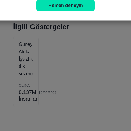
Hemen deneyin
İlgili Göstergeler
Güney
Afrika
İşsizlik
(ilk
sezon)
GERÇ.
8,137M
12/05/2026
İnsanlar