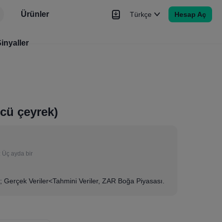
Ürünler
Türkçe
Hesap Aç
r
inyaller
Haberler
Sinyaller
Daha Fazla
ncü çeyrek)
:
Üç ayda bir
 Gerçek Veriler<Tahmini Veriler, ZAR Boğa Piyasası.