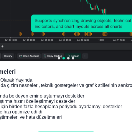
Ortalama Volatilite:
-16
Noktalar
(0.00%)
Fiyat Grafiği
E
meleri
Olarak Yayında

nda çizim nesneleri, teknik göstergeler ve grafik stillerinin senk
da bekleyen emir oluşturmayı destekler

tırma hızını özelleştirmeyi destekler

 için birden fazla hesaplama periyodu ayarlamayı destekler

 hızı optimize edildi

ştirmeleri ve hata düzeltmeleri