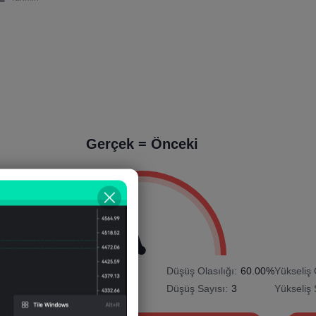
Gerçek = Önceki
4%
Yükseliş Olasılığı:
40.00%
Düşüş Olasılığı:
60.00%
Yükseliş 
Yükseliş Sayısı:
2
Düşüş Sayısı:
3
Yükseliş 