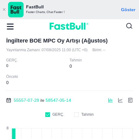
FastBull
Göster
Faster Charts, Chat Faster！
İngiltere BOE MPC Oy Artışı (Ağustos)
Yayınlanma Zamanı:
07/08/2025 11:00 (UTC +0)
Birim:
--
GERÇ.
Tahmin
0
0
Önceki
0
55557-07-28
58547-05-14
ile
GERÇ.
Tahmin