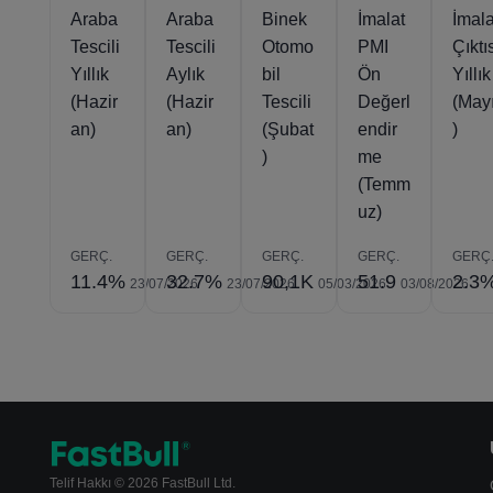
Araba
Araba
Binek
İmalat
İmala
Tescili
Tescili
Otomo
PMI
Çıktı
Yıllık
Aylık
bil
Ön
Yıllık
(Hazir
(Hazir
Tescili
Değerl
(May
an)
an)
(Şubat
endir
)
)
me
(Temm
uz)
GERÇ.
GERÇ.
GERÇ.
GERÇ.
GERÇ
11.4%
32.7%
90,1K
51.9
2.3
23/07/2026
23/07/2026
05/03/2026
03/08/2026
Telif Hakkı © 2026 FastBull Ltd.