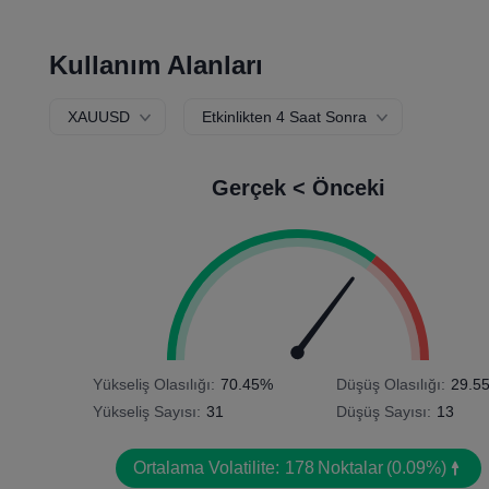
Kullanım Alanları
XAUUSD
Etkinlikten 4 Saat Sonra
Gerçek < Önceki
Yükseliş Olasılığı:
70.45%
Düşüş Olasılığı:
29.5
Yükseliş Sayısı:
31
Düşüş Sayısı:
13
Ortalama Volatilite:
178
Noktalar
(0.09%)