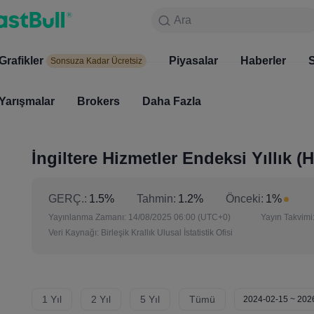
Ara
Ara
Ürünler
Grafikler
Grafikler
Piyasalar
Haberler
Piyasala
S
Sonsuza Kadar Ücretsiz
Sonsuza Kadar Ücretsiz
Yarışmalar
Brokers
Daha Fazla
Yarışmalar
Brokers
İngiltere Hizmetler Endeksi Yıllık (
GERÇ.:
1.5%
Tahmin:
1.2%
Önceki:
1%
Yayınlanma Zamanı:
14/08/2025 06:00
(UTC+0)
Yayın Takvimi
Veri Kaynağı:
Birleşik Krallık Ulusal İstatistik Ofisi
1 Yıl
2 Yıl
5 Yıl
Tümü