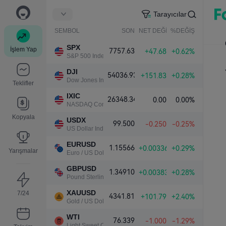
Tarayıcılar
SEMBOL
SON
NET DEĞİŞ.
%DEĞİŞ.
SPX
İşlem Yap
7757.63
+47.68
+0.62%
S&P 500 Index
DJI
54036.93
+151.83
+0.28%
Dow Jones Industrial Average
Teklifler
IXIC
26348.34
0.00
0.00%
NASDAQ Composite Index
Kopyala
USDX
99.500
-0.250
-0.25%
US Dollar Index
EURUSD
1.15566
+0.00336
+0.29%
Yarışmalar
Euro / US Dollar
GBPUSD
1.34910
+0.00383
+0.28%
Pound Sterling / US Dollar
XAUUSD
7/24
4341.81
+101.79
+2.40%
Gold / US Dollar
WTI
76.339
-1.000
-1.29%
Light Sweet Crude Oil