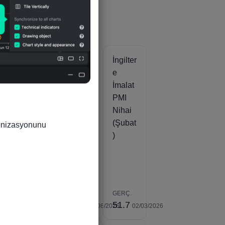
er
İngilter
İngilter
İngilter
I
e
e
e
Hizme
Markit/
İmalat
se
tler
CIPS
PMI
PMI
İnşaat
Nihai
ek
Nihai
PMI
(Şubat
ronizasyonunu 
k
(Şubat
(Temm
)
n)
)
uz)
.
GERÇ.
GERÇ.
GERÇ.
53.9
44.7
51.7
1/01/2026
04/03/2026
06/08/2026
02/03/2026