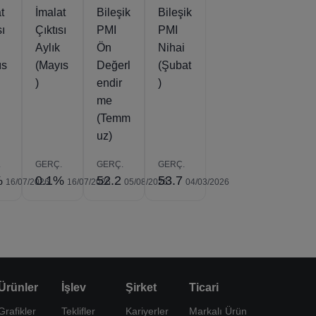
t
İmalat
Bileşik
Bileşik
sı
Çıktısı
PMI
PMI
Aylık
Ön
Nihai
ıs
(Mayıs
Değerl
(Şubat
)
endir
)
me
(Temm
uz)
.
GERÇ.
GERÇ.
GERÇ.
%
0.1%
52.2
53.7
16/07/2026
16/07/2026
05/08/2026
04/03/2026
Ürünler
İşlev
Şirket
Ticari
Grafikler
Teklifler
Kariyerler
Markalı Ürün