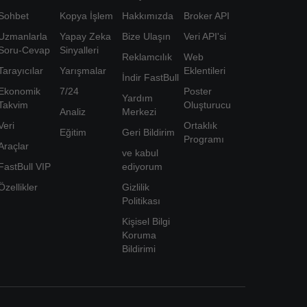
Sohbet
Kopya İşlem
Hakkımızda
Broker API
Uzmanlarla
Yapay Zeka
Bize Ulaşın
Veri API'si
Soru-Cevap
Sinyalleri
Reklamcılık
Web
Tarayıcılar
Yarışmalar
Eklentileri
İndir FastBull
Ekonomik
7/24
Poster
Yardım
Takvim
Oluşturucu
Analiz
Merkezi
Veri
Ortaklık
Eğitim
Geri Bildirim
Programı
Araçlar
ve kabul
FastBull VIP
ediyorum
Özellikler
Gizlilik
Politikası
Kişisel Bilgi
Koruma
Bildirimi