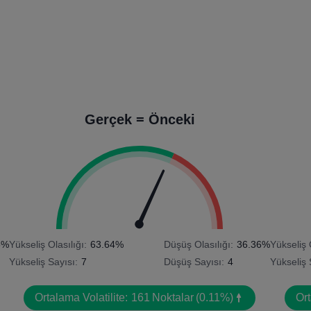
Gerçek = Önceki
5%
Yükseliş Olasılığı:
63.64%
Düşüş Olasılığı:
36.36%
Yükseliş 
Yükseliş Sayısı:
7
Düşüş Sayısı:
4
Yükseliş 
Ortalama Volatilite:
161
Noktalar
(0.11%)
Ort