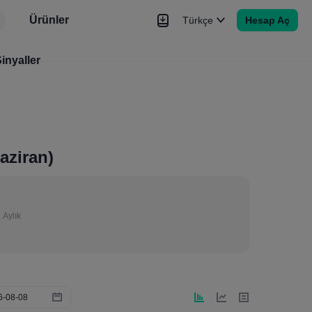
Ürünler
Türkçe
Hesap Aç
r
inyaller
Haberler
Sinyaller
Daha Fazla
Haziran)
:
Aylık