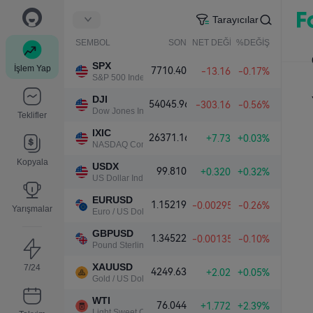
Tarayıcılar
SEMBOL
SON
NET DEĞİŞ.
%DEĞİŞ.
SPX
İşlem Yap
7710.40
-13.16
-0.17%
S&P 500 Index
DJI
54045.96
-303.16
-0.56%
Dow Jones Industrial Average
Teklifler
IXIC
26371.16
+7.73
+0.03%
NASDAQ Composite Index
Kopyala
USDX
99.810
+0.320
+0.32%
US Dollar Index
EURUSD
1.15219
-0.00295
-0.26%
Yarışmalar
Euro / US Dollar
GBPUSD
1.34522
-0.00135
-0.10%
Pound Sterling / US Dollar
XAUUSD
7/24
4249.63
+2.02
+0.05%
Gold / US Dollar
WTI
76.044
+1.772
+2.39%
Light Sweet Crude Oil