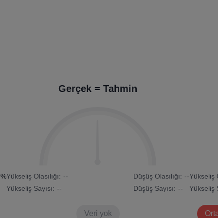
Gerçek = Tahmin
0%
Yükseliş Olasılığı:
--
Düşüş Olasılığı:
--
Yükseliş 
Yükseliş Sayısı:
--
Düşüş Sayısı:
--
Yükseliş 
Veri yok
Orta