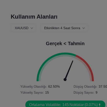
Kullanım Alanları
XAUUSD
Etkinlikten 4 Saat Sonra
Gerçek < Tahmin
Yükseliş Olasılığı:
62.50%
Düşüş Olasılığı:
37.5
Yükseliş Sayısı:
15
Düşüş Sayısı:
9
Ortalama Volatilite:
145
Noktalar
(0.07%)