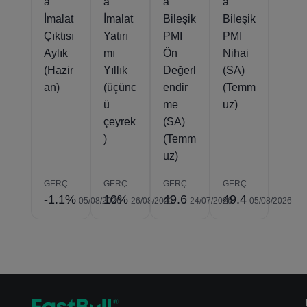
a
a
a
a
İmalat
İmalat
Bileşik
Bileşik
Çıktısı
Yatırı
PMI
PMI
Aylık
mı
Ön
Nihai
(Hazir
Yıllık
Değerl
(SA)
an)
(üçünc
endir
(Temm
ü
me
uz)
çeyrek
(SA)
)
(Temm
uz)
GERÇ.
GERÇ.
GERÇ.
GERÇ.
-1.1%
10%
49.6
49.4
05/08/2026
26/08/2021
24/07/2026
05/08/2026