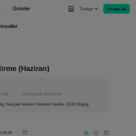
Ürünler
Türkçe
Hesap Aç
r
inyaller
Haberler
Sinyaller
Daha Fazla
irme (Haziran)
:
Aylık
Veri Kaynağı:
IHS Markiti
iş; Gerçek Veriler<Tahmini Veriler, EUR Düşüş.