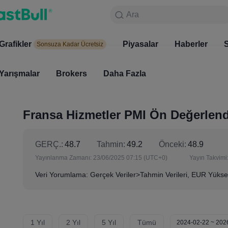
Ara
Ara
Ürünler
Grafikler
Grafikler
Piyasalar
Haberler
Piyasala
S
Sonsuza Kadar Ücretsiz
Sonsuza Kadar Ücretsiz
Yarışmalar
Brokers
Daha Fazla
Yarışmalar
Brokers
Fransa Hizmetler PMI Ön Değerlend
GERÇ.:
48.7
Tahmin:
49.2
Önceki:
48.9
Yayınlanma Zamanı:
23/06/2025 07:15
(UTC+0)
Yayın Takvimi
Veri Yorumlama: Gerçek Veriler>Tahmin Verileri, EUR Yüksel
1 Yıl
2 Yıl
5 Yıl
Tümü