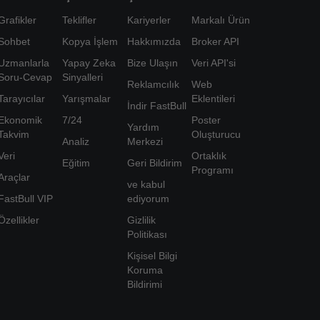
Grafikler
Teklifler
Kariyerler
Markalı Ürün
Sohbet
Kopya İşlem
Hakkımızda
Broker API
Uzmanlarla
Yapay Zeka
Bize Ulaşın
Veri API'si
Soru-Cevap
Sinyalleri
Reklamcılık
Web
Tarayıcılar
Yarışmalar
Eklentileri
İndir FastBull
Ekonomik
7/24
Poster
Yardım
Takvim
Oluşturucu
Analiz
Merkezi
Veri
Ortaklık
Eğitim
Geri Bildirim
Programı
Araçlar
ve kabul
FastBull VIP
ediyorum
Özellikler
Gizlilik
Politikası
Kişisel Bilgi
Koruma
Bildirimi