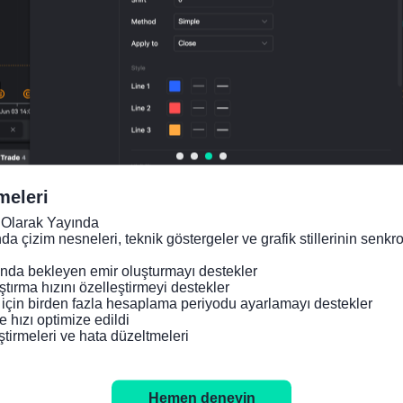
İlgili Göstergeler
Frans
Frans
Frans
Frans
Fran
a BOF
a
a
a IHS
a IH
İş
Hizme
Hizme
Markit
Marki
Güven
tler
tler
İnşaat
İmala
meleri
Endek
PMI
PMI
PMI
PMI
Olarak Yayında

si
Nihai
Ön
(SA)
Ön
nda çizim nesneleri, teknik göstergeler ve grafik stillerinin senk
(Ocak)
(SA)
Değerl
(Şubat
Değe
da bekleyen emir oluşturmayı destekler

(Temm
endir
)
endir
tırma hızını özelleştirmeyi destekler

uz)
me
me
 için birden fazla hesaplama periyodu ayarlamayı destekler

(SA)
(SA)
 hızı optimize edildi

ştirmeleri ve hata düzeltmeleri
(Temm
(Şub
uz)
)
Hemen deneyin
GERÇ.
GERÇ.
GERÇ.
GERÇ.
GERÇ