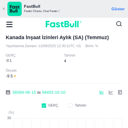
FastBull
Göster
Faster Charts, Chat Faster！
Kanada İnşaat İzinleri Aylık (SA) (Temmuz)
Yayınlanma Zamanı:
12/09/2025 12:30 (UTC +0)
Birim:
%
GERÇ.
Tahmin
-0.1
4
Önceki
-9.5
56584-06-15
58492-10-10
ile
GERÇ.
Tahmin
(%)