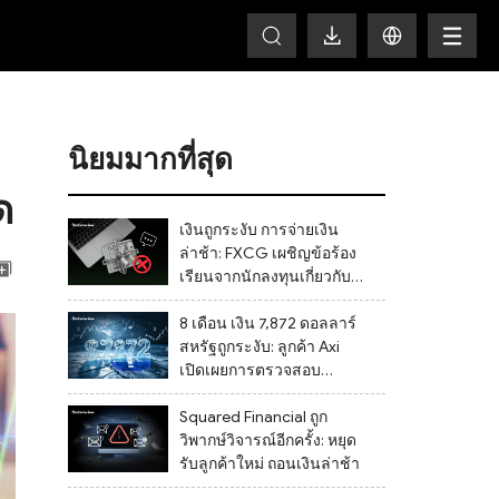
HOT
นิยมมากที่สุด
ด
เงินถูกระงับ การจ่ายเงิน
ล่าช้า: FXCG เผชิญข้อร้อง
เรียนจากนักลงทุนเกี่ยวกับ
การปิดบัญชีและช่องโหว่
ด้านการกำกับดูแล
8 เดือน เงิน 7,872 ดอลลาร์
สหรัฐถูกระงับ: ลูกค้า Axi
เปิดเผยการตรวจสอบ
เอกสารที่ไม่สิ้นสุดและไม่
สามารถถอนเงินได้
Squared Financial ถูก
วิพากษ์วิจารณ์อีกครั้ง: หยุด
รับลูกค้าใหม่ ถอนเงินล่าช้า