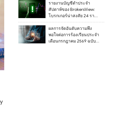
รายงานบัญชีดำประจำ
สัปดาห์ของ BrokersView:
โบรกเกอร์น่าสงสัย 24 รายที่
ถูกระบุระหว่างวันที่ 27
กรกฎาคม ถึง 2 สิงหาคม
ผลการจัดอันดับความพึง
2569
พอใจต่อการร้องเรียนประจำ
เดือนกรกฎาคม 2569 ฉบับ
ล่าสุด
ly
ว