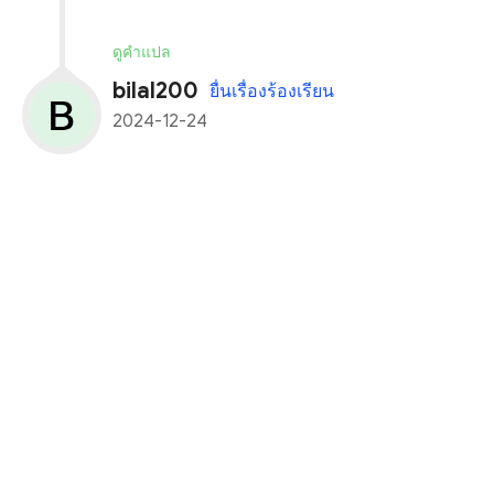
ดูคำแปล
bilal200
ยื่นเรื่องร้องเรียน
2024-12-24
i well deposite 12,755 usdt in my quotex acount
cut from my binance acount.
but not recive usdt in my balance.SDA
oder number is 72891497.
payment proof in attachments.
plz solve my problem fast.