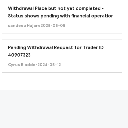
Withdrawal Place but not yet completed -
Status shows pending with financial operatior
sandeep Hajare
2025-05-05
Pending Withdrawal Request for Trader ID
40907323
Cyrus Bladder
2024-05-12