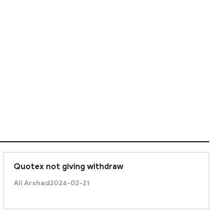
s conferm transetion and add 12,755 usdt in my balance.
Quotex not giving withdraw
Ali Arshad
2024-02-21