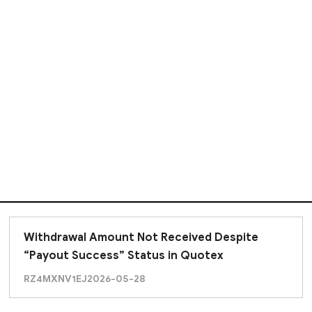
any amount in my balance plzz i request use fast this proces
Withdrawal Amount Not Received Despite
“Payout Success” Status in Quotex
RZ4MXNV1EJ
2026-05-28