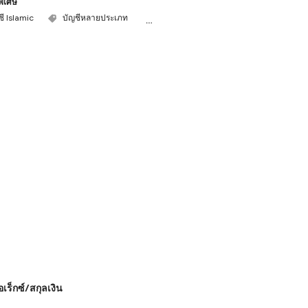
พิเศษ
ชี Islamic
บัญชีหลายประเภท
การสนับสนุนหลายสกุลเงินหลัก
เร็กซ์/สกุลเงิน