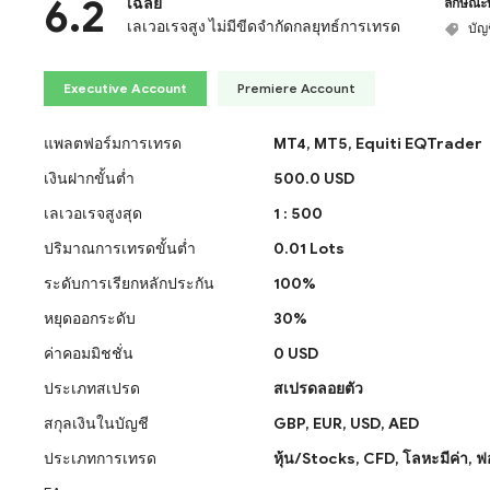
6.2
เฉลี่ย
ลักษณะ
เลเวอเรจสูง ไม่มีขีดจำกัดกลยุทธ์การเทรด
บัญ
Executive Account
Premiere Account
แพลตฟอร์มการเทรด
MT4,
MT5,
Equiti EQTrader
เงินฝากขั้นต่ำ
500.0 USD
เลเวอเรจสูงสุด
1 : 500
ปริมาณการเทรดขั้นต่ำ
0.01 Lots
ระดับการเรียกหลักประกัน
100%
หยุดออกระดับ
30%
ค่าคอมมิชชั่น
0 USD
ประเภทสเปรด
สเปรดลอยตัว
สกุลเงินในบัญชี
GBP,
EUR,
USD,
AED
ประเภทการเทรด
หุ้น/Stocks,
CFD,
โลหะมีค่า,
ฟอ