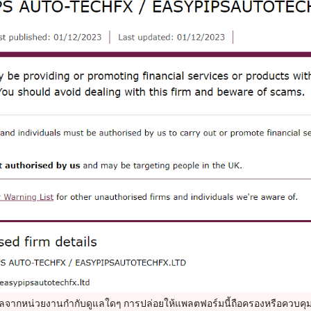
ูแลจากหน่วยงานกำกับดูแลใดๆ การปล่อยให้แพลตฟอร์มนี้ถือครองหรือควบคุมเง