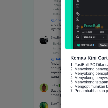
Kemas Kini Cart
1. FastBull PC Dilan
2. Menyokong penyeger
3. Menyokong pencip
4. Menyokong penyesu
5. Menyokong tetapan 
6. Mengoptimumkan ke
7. Penambahbaikan p