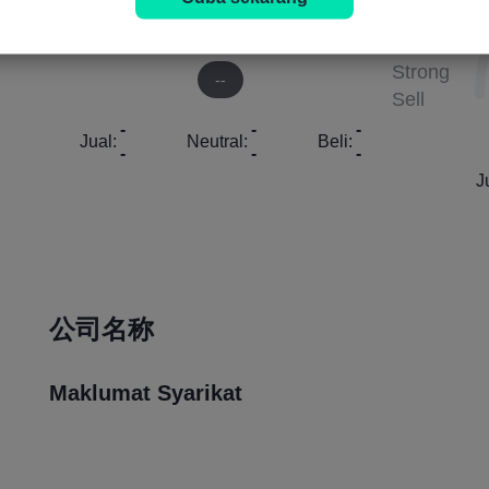
Strong
Strong
Sell
Buy
Strong
--
Sell
-
-
-
Jual:
Neutral:
Beli:
-
-
-
J
公司名称
Maklumat Syarikat