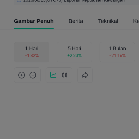
2026/08/13(UTC+8) Laporan Keputusan Kewangan
Gambar Penuh
Berita
Teknikal
K
1 Hari
5 Hari
1 Bulan
-1.32%
+2.23%
-21.16%