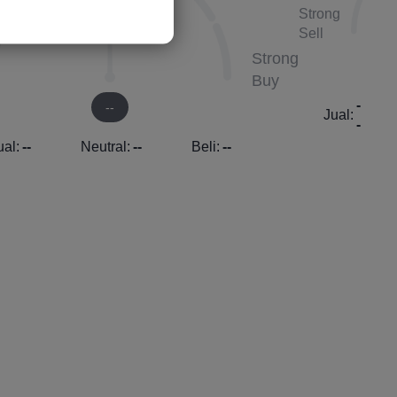
Strong
Sell
Strong
Buy
-
--
Jual:
-
ual:
--
Neutral:
--
Beli:
--