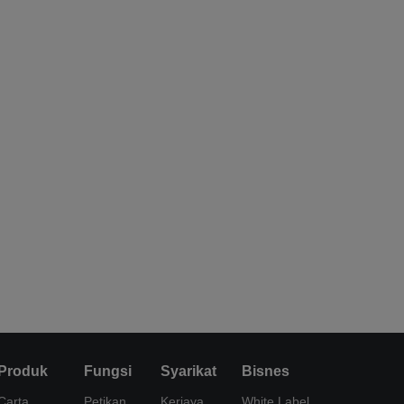
Produk
Fungsi
Syarikat
Bisnes
Carta
Petikan
Kerjaya
White Label