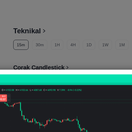
--
--
--
Tinggi
Sejarah Tinggi
Nisbah Perolehan
--
--
--
Teknikal
Rendah
Sejarah Rendah
Amplitud
15m
30m
1H
4H
1D
1W
1M
Corak Candlestick
CORAK
PERIODICITI