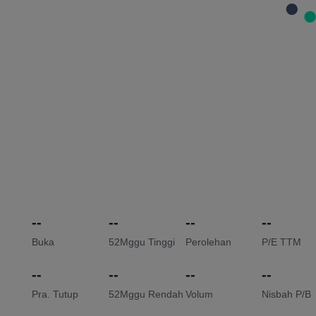
--
--
--
--
Buka
52Mggu Tinggi
Perolehan
P/E TTM
--
--
--
--
Pra. Tutup
52Mggu Rendah
Volum
Nisbah P/B