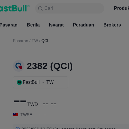
Cari
Cari
Produk
Carta
Produ
Percuma
2382 (QCI)
--
Pasaran
Berita
Pasaran
Isyarat
--
Berita
Peraduan
--
Isyarat
Brokers
Pera
TWD
Pasaran
/
TW
/
QCI
2382 (QCI)
FastBull
TW
--
--
--
TWD
TWSE
--
--