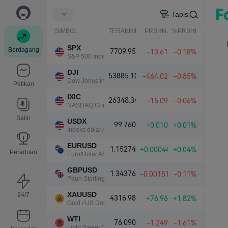
Tapis
SIMBOL
TERAKHIR
PRBHN.
%PRBHN.
SPX
Berdagang
7709.95
-13.61
-0.18%
S&P 500 Index
DJI
53885.10
-464.02
-0.85%
Dow Jones Industrial Average
Petikan
IXIC
26348.34
-15.09
-0.06%
NASDAQ Composite Index
Salin
USDX
99.760
+0.010
+0.01%
Indeks dolar A.S.
EURUSD
1.15274
+0.00044
+0.04%
Peraduan
Euro/Dolar AS
GBPUSD
1.34376
-0.00151
-0.11%
Paun Sterling/Dolar AS
XAUUSD
24/7
4316.98
+76.96
+1.82%
Gold / US Dollar
WTI
76.090
-1.249
-1.61%
Light Sweet Crude Oil