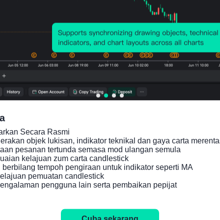
Analisis Teknikal
a
carkan Secara Rasmi

akan objek lukisan, indikator teknikal dan gaya carta merenta
taan pesanan tertunda semasa mod ulangan semula

Oscillators
aian kelajuan zum carta candlestick

berbilang tempoh pengiraan untuk indikator seperti MA

Neutral
lajuan pemuatan candlestick

engalaman pengguna lain serta pembaikan pepijat
Jual
Beli
Jual
Cuba sekarang