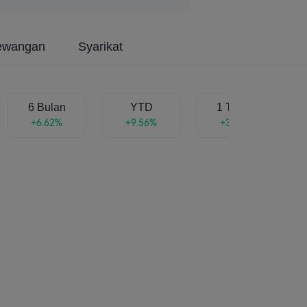
ewangan
Syarikat
6 Bulan
YTD
1 Tahun
+6.62%
+9.56%
+3.29%