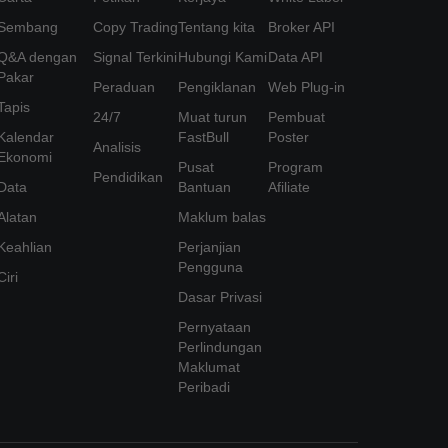
Sembang
Copy Trading
Tentang kita
Broker API
Q&A dengan
Signal Terkini
Hubungi Kami
Data API
Pakar
Peraduan
Pengiklanan
Web Plug-in
Tapis
24/7
Muat turun
Pembuat
Kalendar
FastBull
Poster
Analisis
Ekonomi
Pusat
Program
Pendidikan
Data
Bantuan
Afiliate
Alatan
Maklum balas
Keahlian
Perjanjian
Pengguna
Ciri
Dasar Privasi
Pernyataan
Perlindungan
Maklumat
Peribadi