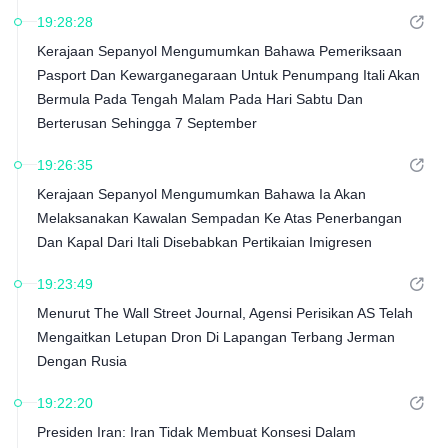
Spekulatif Dalam Perak COMEX Meningkat Sebanyak 2,679
19:28:28
Kontrak Kepada 11,067 Kontrak. Kedudukan Panjang Bersih
Kerajaan Sepanyol Mengumumkan Bahawa Pemeriksaan
Spekulatif Dalam Tembaga COMEX Meningkat Sebanyak
Pasport Dan Kewarganegaraan Untuk Penumpang Itali Akan
11,307 Kontrak Kepada 77,796 Kontrak
Bermula Pada Tengah Malam Pada Hari Sabtu Dan
Berterusan Sehingga 7 September
19:26:35
Kerajaan Sepanyol Mengumumkan Bahawa Ia Akan
Melaksanakan Kawalan Sempadan Ke Atas Penerbangan
Dan Kapal Dari Itali Disebabkan Pertikaian Imigresen
19:23:49
Menurut The Wall Street Journal, Agensi Perisikan AS Telah
Mengaitkan Letupan Dron Di Lapangan Terbang Jerman
Dengan Rusia
19:22:20
Presiden Iran: Iran Tidak Membuat Konsesi Dalam