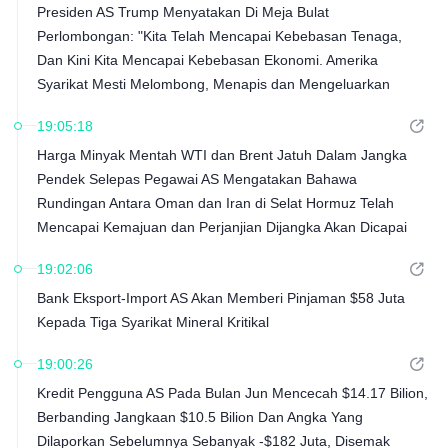
Presiden AS Trump Menyatakan Di Meja Bulat
Perlombongan: "Kita Telah Mencapai Kebebasan Tenaga,
Dan Kini Kita Mencapai Kebebasan Ekonomi. Amerika
Syarikat Mesti Melombong, Menapis dan Mengeluarkan
Mineral Kritikal Di Dalam Negeri."
19:05:18
Harga Minyak Mentah WTI dan Brent Jatuh Dalam Jangka
Pendek Selepas Pegawai AS Mengatakan Bahawa
Rundingan Antara Oman dan Iran di Selat Hormuz Telah
Mencapai Kemajuan dan Perjanjian Dijangka Akan Dicapai
Tidak Lama Lagi
19:02:06
Bank Eksport-Import AS Akan Memberi Pinjaman $58 Juta
Kepada Tiga Syarikat Mineral Kritikal
19:00:26
Kredit Pengguna AS Pada Bulan Jun Mencecah $14.17 Bilion,
Berbanding Jangkaan $10.5 Bilion Dan Angka Yang
Dilaporkan Sebelumnya Sebanyak -$182 Juta, Disemak