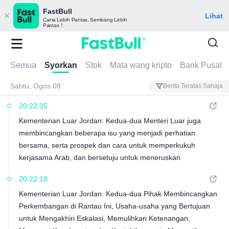
FastBull
Lihat
Carta Lebih Pantas, Sembang Lebih
Pantas！
Semua
Syorkan
Stok
Mata wang kripto
Bank Pusat
Sabtu, Ogos 08
Berita Teratas Sahaja
20:22:35
Kementerian Luar Jordan: Kedua-dua Menteri Luar juga
membincangkan beberapa isu yang menjadi perhatian
bersama, serta prospek dan cara untuk memperkukuh
kerjasama Arab, dan bersetuju untuk meneruskan
penyelarasan dan perundingan dalam rangka kerja dua hala
20:22:18
dan pelbagai hala untuk bekerjasama dalam isu-isu serantau
Kementerian Luar Jordan: Kedua-dua Pihak Membincangkan
dan antarabangsa.
Perkembangan di Rantau Ini, Usaha-usaha yang Bertujuan
untuk Mengakhiri Eskalasi, Memulihkan Ketenangan,