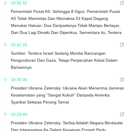
18:56:32
Sekatan Maritim AS Terhadap Iran
Pemerintah Pusat AS: Sehingga 8 Ogos, Pemerintah Pusat
AS Telah Memintas Dan Memaksa 53 Kapal Dagang
Menukar Haluan, Dua Daripadanya Tidak Mampu Berlayar,
Dan Dua Lagi Dinaiki Dan Diperiksa. Sementara itu, Tentera
AS Membenarkan Hampir 35 Kapal Melalui Sekatan Untuk
18:42:26
Menjalankan Operasi Bantuan Kemanusiaan
Sumber: Tentera Israel Sedang Menilai Rancangan
Pengunduran Dari Gaza, Tetapi Perpecahan Kekal Dalam
Barisannya
18:30:30
Presiden Ukraine Zelensky: Ukraine Akan Menerima Jaminan
Keselamatan yang "Sangat Kukuh" Daripada Amerika
Syarikat Selepas Perang Tamat
18:29:40
Presiden Ukraine Zelensky: Serbia Adalah Negara Berdaulat
Dan Integrasinya Ke Dalam Kesatuan Eropah Perlu