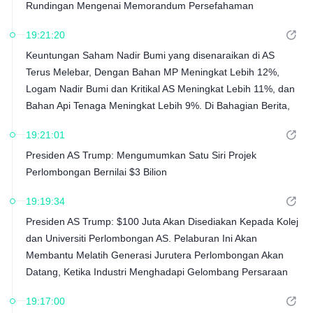
Rundingan Mengenai Memorandum Persefahaman
19:21:20
Keuntungan Saham Nadir Bumi yang disenaraikan di AS
Terus Melebar, Dengan Bahan MP Meningkat Lebih 12%,
Logam Nadir Bumi dan Kritikal AS Meningkat Lebih 11%, dan
Bahan Api Tenaga Meningkat Lebih 9%. Di Bahagian Berita,
Trump Mempengerusikan Mesyuarat Meja Bulat
19:21:01
Perlombongan AS, Menyatakan, 'Kami Sedang Mendapatkan
Presiden AS Trump: Mengumumkan Satu Siri Projek
Semula Kedudukan Amerika yang Sah Sebagai Kuasa Besar
Perlombongan Bernilai $3 Bilion
Mineral Global.'
19:19:34
Presiden AS Trump: $100 Juta Akan Disediakan Kepada Kolej
dan Universiti Perlombongan AS. Pelaburan Ini Akan
Membantu Melatih Generasi Jurutera Perlombongan Akan
Datang, Ketika Industri Menghadapi Gelombang Persaraan
Besar-besaran dan Kekurangan Graduan
19:17:00