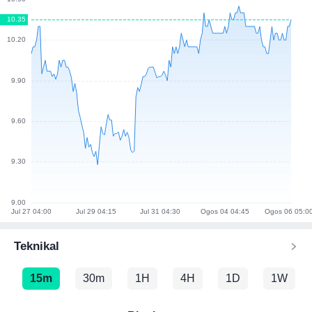
Teknikal
15m
30m
1H
4H
1D
1W