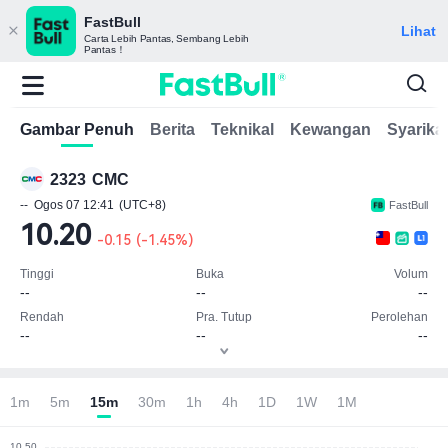
FastBull
Lihat
Carta Lebih Pantas, Sembang Lebih
Pantas！
Gambar Penuh
Berita
Teknikal
Kewangan
Syarika
2323
CMC
--
Ogos 07 12:41
(UTC+8)
FastBull
10.20
-0.15
(
-1.45%
)
Tinggi
Buka
Volum
--
--
--
Rendah
Pra. Tutup
Perolehan
--
--
--
Nota: Unit mata wang (TWD)
1m
5m
15m
30m
1h
4h
1D
1W
1M