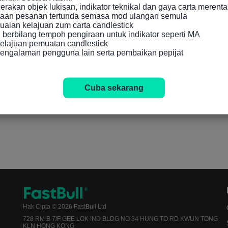
akan objek lukisan, indikator teknikal dan gaya carta merenta
taan pesanan tertunda semasa mod ulangan semula

aian kelajuan zum carta candlestick

berbilang tempoh pengiraan untuk indikator seperti MA

lajuan pemuatan candlestick

engalaman pengguna lain serta pembaikan pepijat
Cuba sekarang
Hak Cipta © 2026 FastBull Ltd
728 RM B 7/F GEE LOK IND BLDG NO 34 HUNG TO RD KWUN TONG
KLN HONG KONG