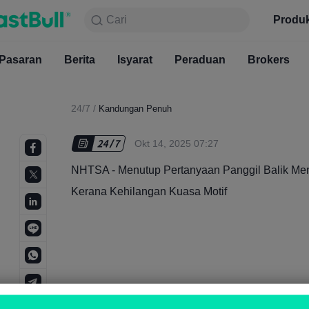
Cari
Cari
Produk
Carta
Produ
Percuma
Pasaran
Berita
Pasaran
Isyarat
Berita
Peraduan
Isyarat
Brokers
Pera
24/7
/
Kandungan Penuh
Okt 14, 2025 07:27
NHTSA - Menutup Pertanyaan Panggil Balik M
Kerana Kehilangan Kuasa Motif