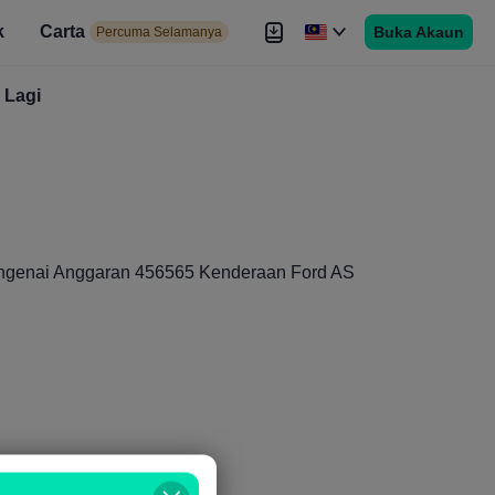
k
Carta
Buka Akaun
 Selamanya
Percuma Selamanya
duan
Lagi
Brokers
Lagi
engenai Anggaran 456565 Kenderaan Ford AS