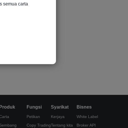
s semua carta

Produk
Fungsi
Syarikat
Bisnes
Carta
Petikan
Kerjaya
White Label
Sembang
Copy Trading
Tentang kita
Broker API