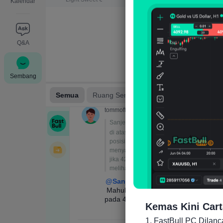
Kalendar
Q&A
Sembang
Kemas Kini Cart
1. FastBull PC Dilan