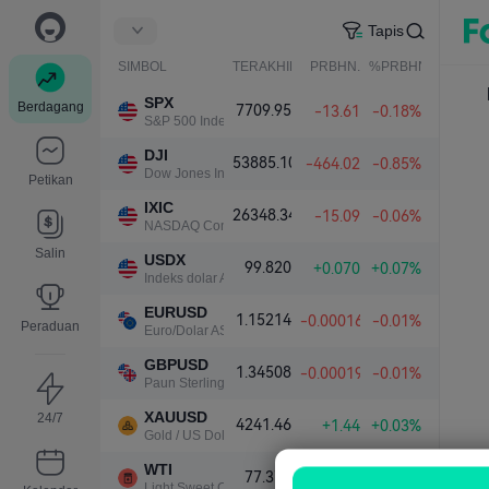
Tapis
SIMBOL
TERAKHIR
PRBHN.
%PRBHN.
SPX
Berdagang
7709.95
-13.61
-0.18%
S&P 500 Index
DJI
53885.10
-464.02
-0.85%
Dow Jones Industrial Average
Petikan
IXIC
26348.34
-15.09
-0.06%
NASDAQ Composite Index
Salin
USDX
99.820
+0.070
+0.07%
Indeks dolar A.S.
EURUSD
1.15214
-0.00016
-0.01%
Peraduan
Euro/Dolar AS
GBPUSD
1.34508
-0.00019
-0.01%
Paun Sterling/Dolar AS
XAUUSD
24/7
4241.46
+1.44
+0.03%
Gold / US Dollar
WTI
77.371
+0.032
+0.04%
Light Sweet Crude Oil