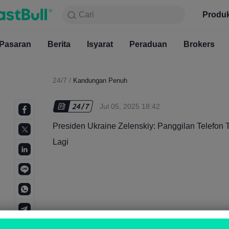
Cari
Cari
Produk
Carta
Produ
Percuma
Pasaran
Berita
Pasaran
Isyarat
Berita
Peraduan
Isyarat
Brokers
Pera
24/7
/
Kandungan Penuh
Jul 05, 2025 18:42
Presiden Ukraine Zelenskiy: Panggilan Telefon 
Lagi