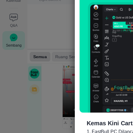
Kalendar
Q&A
Sembang
Kemas Kini Cart
1. FastBull PC Dilan