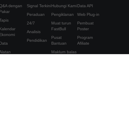
Q&A dengan
Signal Terkini
Hubungi Kami
Data API
Pakar
Peraduan
Pengiklanan
Web Plug-in
Tapis
24/7
Muat turun
Pembuat
Kalendar
FastBull
Poster
Analisis
Ekonomi
Pusat
Program
Pendidikan
Data
Bantuan
Afiliate
Alatan
Maklum balas
Keahlian
Perjanjian
Pengguna
Ciri
Dasar Privasi
Pernyataan
Perlindungan
Maklumat
Peribadi