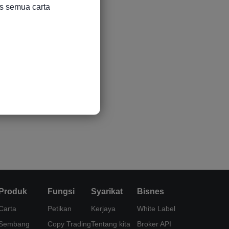
s semua carta

Produk
Fungsi
Syarikat
Bisnes
Carta
Petikan
Kerjaya
White Label
Sembang
Copy Trading
Tentang kita
Broker API