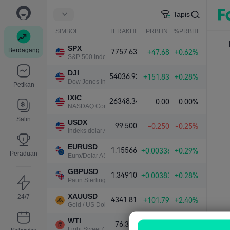
Tapis
SIMBOL
TERAKHIR
PRBHN.
%PRBHN.
SPX
Berdagang
7757.63
+47.68
+0.62%
S&P 500 Index
DJI
54036.93
+151.83
+0.28%
Dow Jones Industrial Average
Petikan
IXIC
26348.34
0.00
0.00%
NASDAQ Composite Index
Salin
USDX
99.500
-0.250
-0.25%
Indeks dolar A.S.
EURUSD
1.15566
+0.00336
+0.29%
Peraduan
Euro/Dolar AS
GBPUSD
1.34910
+0.00383
+0.28%
Paun Sterling/Dolar AS
XAUUSD
24/7
4341.81
+101.79
+2.40%
Gold / US Dollar
WTI
76.339
-1.000
-1.29%
Light Sweet Crude Oil