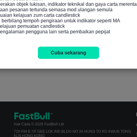
akan objek lukisan, indikator teknikal dan gaya carta merenta
taan pesanan tertunda semasa mod ulangan semula

aian kelajuan zum carta candlestick

berbilang tempoh pengiraan untuk indikator seperti MA

lajuan pemuatan candlestick

engalaman pengguna lain serta pembaikan pepijat
Cuba sekarang
Hak Cipta © 2026 FastBull Ltd
728 RM B 7/F GEE LOK IND BLDG NO 34 HUNG TO RD KWUN TONG
KLN HONG KONG