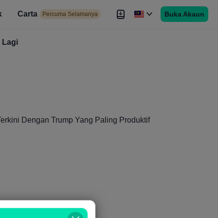
k
Carta
Buka Akaun
 Selamanya
Percuma Selamanya
duan
Lagi
Brokers
Lagi
Terkini Dengan Trump Yang Paling Produktif