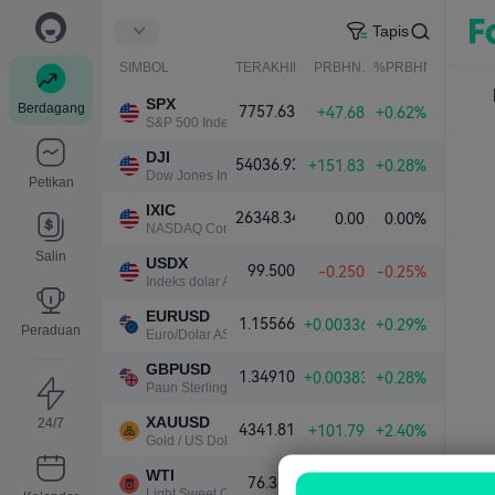
Tapis
SIMBOL
TERAKHIR
PRBHN.
%PRBHN.
SPX
Berdagang
7757.63
+47.68
+0.62%
S&P 500 Index
DJI
54036.93
+151.83
+0.28%
Dow Jones Industrial Average
Petikan
IXIC
26348.34
0.00
0.00%
NASDAQ Composite Index
Salin
USDX
99.500
-0.250
-0.25%
Indeks dolar A.S.
EURUSD
1.15566
+0.00336
+0.29%
Peraduan
Euro/Dolar AS
GBPUSD
1.34910
+0.00383
+0.28%
Paun Sterling/Dolar AS
XAUUSD
24/7
4341.81
+101.79
+2.40%
Gold / US Dollar
WTI
76.339
-1.000
-1.29%
Light Sweet Crude Oil