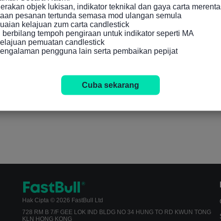
akan objek lukisan, indikator teknikal dan gaya carta merenta
taan pesanan tertunda semasa mod ulangan semula

aian kelajuan zum carta candlestick

berbilang tempoh pengiraan untuk indikator seperti MA

lajuan pemuatan candlestick

engalaman pengguna lain serta pembaikan pepijat
Cuba sekarang
Hak Cipta © 2026 FastBull Ltd
728 RM B 7/F GEE LOK IND BLDG NO 34 HUNG TO RD KWUN TONG
KLN HONG KONG