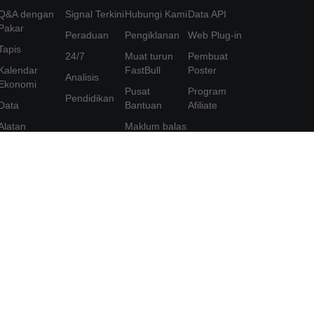
Q&A dengan
Signal Terkini
Hubungi Kami
Data API
Pakar
Peraduan
Pengiklanan
Web Plug-in
Tapis
24/7
Muat turun
Pembuat
Kalendar
FastBull
Poster
Analisis
Ekonomi
Pusat
Program
Pendidikan
Data
Bantuan
Afiliate
Alatan
Maklum balas
Keahlian
Perjanjian
Pengguna
Ciri
Dasar Privasi
Pernyataan
Perlindungan
Maklumat
Peribadi