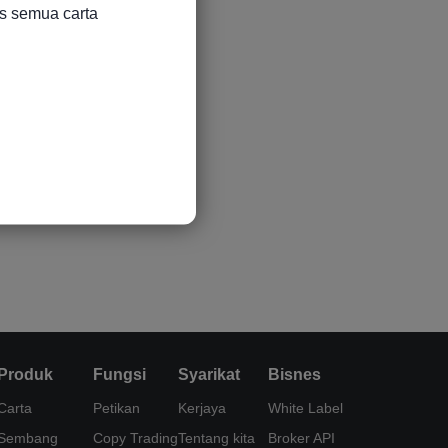
s semua carta

Produk
Fungsi
Syarikat
Bisnes
Carta
Petikan
Kerjaya
White Label
Sembang
Copy Trading
Tentang kita
Broker API