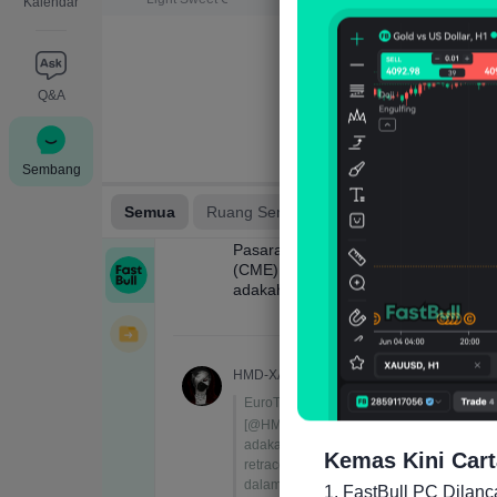
Kalendar
Q&A
Sembang
Kemas Kini Cart
1. FastBull PC Dilan