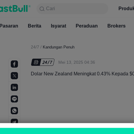
Cari
Cari
Produk
Carta
Produ
Percuma
Pasaran
Berita
Pasaran
Isyarat
Berita
Peraduan
Isyarat
Brokers
Pera
24/7
/
Kandungan Penuh
Mei 13, 2025 04:36
Dolar New Zealand Meningkat 0.43% Kepada $