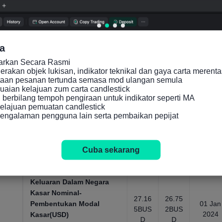
D
D
Penunjuk ekonomi makro,
tahunan，1960 ~ 2024
Keluaran Dalam Negara
Kasar(KDNK)Nominal-
a
Import-sebagai peratusan
39.31
42.72
01 Jan
6%
%
2024
daripada KDNK
carkan Secara Rasmi

akan objek lukisan, indikator teknikal dan gaya carta merenta
Penunjuk ekonomi makro,
taan pesanan tertunda semasa mod ulangan semula

tahunan，1960 ~ 2024
aian kelajuan zum carta candlestick

berbilang tempoh pengiraan untuk indikator seperti MA

Keluaran Dalam Negara
lajuan pemuatan candlestick

Kasar Nominal-
engalaman pengguna lain serta pembaikan pepijat
Pembentukan Modal
31.39
31.91
01 Jan
Kasar(sebagai peratusan
6%
9%
2024
daripada KDNK)
Cuba sekarang
Penunjuk ekonomi makro,
tahunan，1960 ~ 2024
Keluaran Dalam Negara
Kasar Nominal-
27.16
26.75
Pembentukan Modal
01 Jan
5BUS
2BUS
2024
Kasar(USD)
D
D