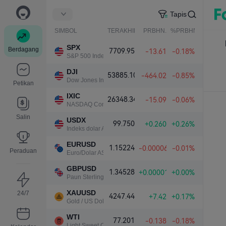
Tapis
SIMBOL
TERAKHIR
PRBHN.
%PRBHN.
SPX
Berdagang
7709.95
-13.61
-0.18%
S&P 500 Index
DJI
53885.10
-464.02
-0.85%
Dow Jones Industrial Average
Petikan
IXIC
26348.34
-15.09
-0.06%
NASDAQ Composite Index
Salin
USDX
99.750
+0.260
+0.26%
Indeks dolar A.S.
EURUSD
1.15224
-0.00006
-0.01%
Peraduan
Euro/Dolar AS
GBPUSD
1.34528
+0.00001
+0.00%
Paun Sterling/Dolar AS
XAUUSD
24/7
4247.44
+7.42
+0.17%
Gold / US Dollar
WTI
77.201
-0.138
-0.18%
Light Sweet Crude Oil