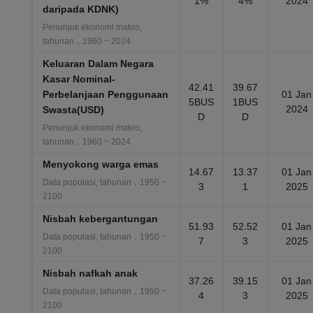
1%
4%
2024
daripada KDNK)
Penunjuk ekonomi makro,
tahunan，1960 ~ 2024
Keluaran Dalam Negara
Kasar Nominal-
42.41
39.67
Perbelanjaan Penggunaan
01 Jan
5BUS
1BUS
2024
Swasta(USD)
D
D
Penunjuk ekonomi makro,
tahunan，1960 ~ 2024
Menyokong warga emas
14.67
13.37
01 Jan
Data populasi, tahunan，1950 ~
3
1
2025
2100
Nisbah kebergantungan
51.93
52.52
01 Jan
Data populasi, tahunan，1950 ~
7
3
2025
2100
Nisbah nafkah anak
37.26
39.15
01 Jan
Data populasi, tahunan，1950 ~
4
3
2025
2100