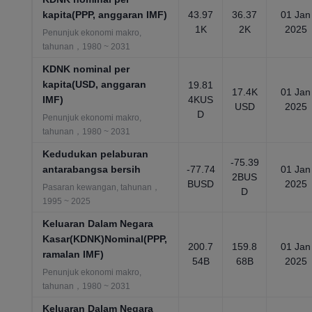
kapita(PPP, anggaran IMF)
43.97
36.37
01 Jan
1K
2K
2025
Penunjuk ekonomi makro,
tahunan，1980 ~ 2031
KDNK nominal per
kapita(USD, anggaran
19.81
17.4K
01 Jan
IMF)
4KUS
USD
2025
D
Penunjuk ekonomi makro,
tahunan，1980 ~ 2031
Kedudukan pelaburan
-75.39
antarabangsa bersih
-77.74
01 Jan
2BUS
BUSD
2025
Pasaran kewangan, tahunan，
D
1995 ~ 2025
Keluaran Dalam Negara
Kasar(KDNK)Nominal(PPP,
200.7
159.8
01 Jan
ramalan IMF)
54B
68B
2025
Penunjuk ekonomi makro,
tahunan，1980 ~ 2031
Keluaran Dalam Negara