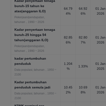
Kadar penyertaan tenaga
buruh-15 tahun ke
64.79
64.92
01 Jan
atas(anggaran ILO)
4%
6%
2026
Pekerjaan/pendapatan,
tahunan，1990 ~ 2026
Kadar penyertaan tenaga
buruh-25 hingga 54
82.85
82.80
01 Jan
tahun(anggaran ILO)
6%
7%
2026
Pekerjaan/pendapatan,
tahunan，1990 ~ 2026
kadar pertumbuhan
penduduk
1.204
01 Jan
1.33%
%
2025
Data populasi, tahunan，1950 ~
2100
Kadar pertumbuhan
penduduk semula jadi
10.45
10.69
01 Jan
2%
8%
2026
Data populasi, tahunan，1950 ~
2100
KDNK nominal per