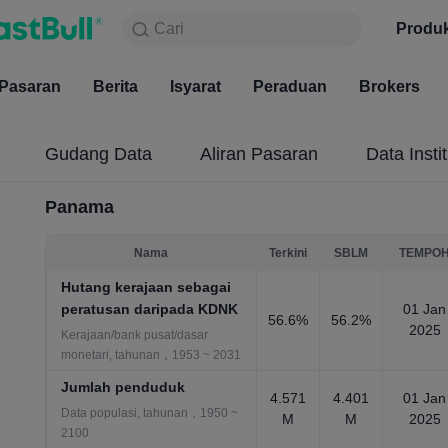
Cari
Cari
Produk
Carta
Produ
Percuma
Pasaran
Berita
Pasaran
Isyarat
Berita
Peraduan
Isyarat
Brokers
Pera
Gudang Data
Aliran Pasaran
Data Instit
Panama
Nama
Terkini
SBLM
TEMPO
Hutang kerajaan sebagai
peratusan daripada KDNK
01 Jan
56.6%
56.2%
2025
Kerajaan/bank pusat/dasar
monetari, tahunan，1953 ~ 2031
Jumlah penduduk
4.571
4.401
01 Jan
Data populasi, tahunan，1950 ~
M
M
2025
2100