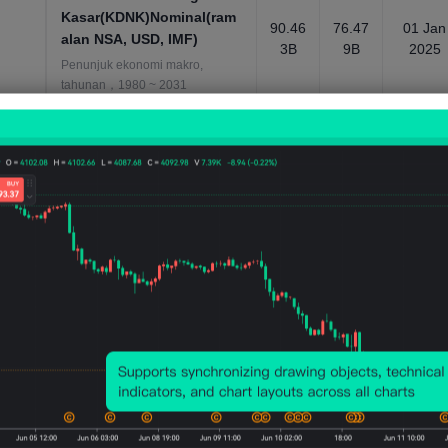
Kasar(KDNK)Nominal(ram
90.46
76.47
01 Jan
alan NSA, USD, IMF)
3B
9B
2025
Penunjuk ekonomi makro,
tahunan，1980 ~ 2031
Keluaran Dalam Negara
Kasar(KDNK)Nominal-
38.24
38.38
01 Jan
Eksport(USD)
3BUS
BUSD
2024
D
Penunjuk ekonomi makro,
tahunan，1960 ~ 2024
Keluaran Dalam Negara
Kasar(KDNK)Nominal-
Eksport-KDNK sebagai
44.35
45.62
01 Jan
8%
9%
2024
peratusan
Penunjuk ekonomi makro,
tahunan，1960 ~ 2024
Keluaran Dalam Negara
Kasar(KDNK)Nominal-
34.01
35.80
01 Jan
Import(USD)
8BUS
4BUS
2024