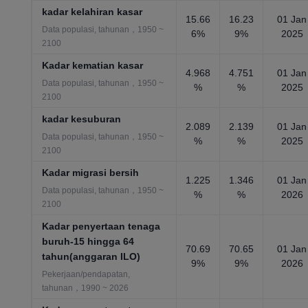
kadar kelahiran kasar
15.66
16.23
01 Jan
Data populasi, tahunan，1950 ~
6%
9%
2025
2100
Kadar kematian kasar
4.968
4.751
01 Jan
Data populasi, tahunan，1950 ~
%
%
2025
2100
kadar kesuburan
2.089
2.139
01 Jan
Data populasi, tahunan，1950 ~
%
%
2025
2100
Kadar migrasi bersih
1.225
1.346
01 Jan
Data populasi, tahunan，1950 ~
%
%
2026
2100
Kadar penyertaan tenaga
buruh-15 hingga 64
70.69
70.65
01 Jan
tahun(anggaran ILO)
9%
9%
2026
Pekerjaan/pendapatan,
tahunan，1990 ~ 2026