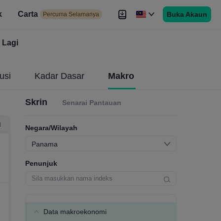
k
Carta
Buka Akaun
 Selamanya
Percuma Selamanya
duan
Lagi
Brokers
Lagi
usi
Kadar Dasar
Makro
Skrin
Senarai Pantauan
H
Negara/Wilayah
Panama
Penunjuk
Data makroekonomi