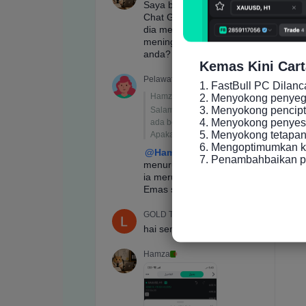
Kemas Kini Cart
1. FastBull PC Dilan
2. Menyokong penyeger
3. Menyokong pencip
4. Menyokong penyesu
5. Menyokong tetapan 
6. Mengoptimumkan ke
7. Penambahbaikan p