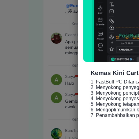
Kemas Kini Cart
1. FastBull PC Dilan
2. Menyokong penyeger
3. Menyokong pencip
4. Menyokong penyesu
5. Menyokong tetapan 
6. Mengoptimumkan ke
7. Penambahbaikan p