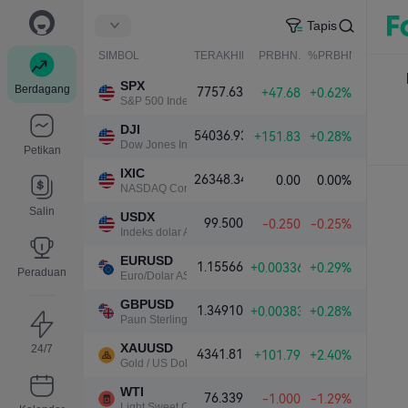
Tapis
SIMBOL
TERAKHIR
PRBHN.
%PRBHN.
SPX
Berdagang
7757.63
+47.68
+0.62%
S&P 500 Index
DJI
54036.93
+151.83
+0.28%
Dow Jones Industrial Average
Petikan
IXIC
26348.34
0.00
0.00%
NASDAQ Composite Index
Salin
USDX
99.500
-0.250
-0.25%
Indeks dolar A.S.
EURUSD
1.15566
+0.00336
+0.29%
Peraduan
Euro/Dolar AS
GBPUSD
1.34910
+0.00383
+0.28%
Paun Sterling/Dolar AS
XAUUSD
24/7
4341.81
+101.79
+2.40%
Gold / US Dollar
WTI
76.339
-1.000
-1.29%
Light Sweet Crude Oil