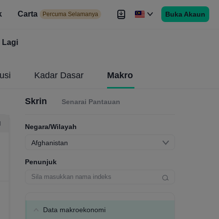
k
Carta
Buka Akaun
 Selamanya
Percuma Selamanya
duan
Lagi
Brokers
Lagi
usi
Kadar Dasar
Makro
Skrin
Senarai Pantauan
H
Negara/Wilayah
Afghanistan
Penunjuk
Data makroekonomi