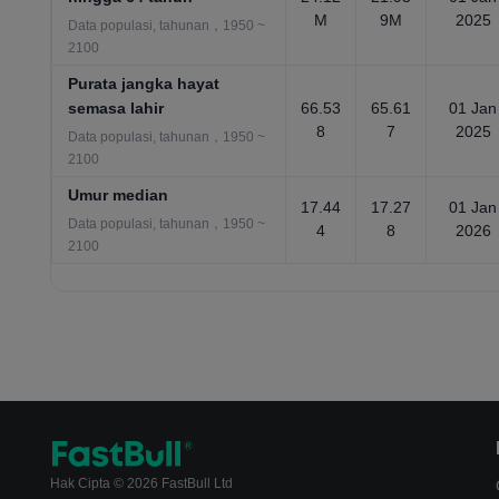
M
9M
2025
Data populasi, tahunan，1950 ~
2100
Purata jangka hayat
semasa lahir
66.53
65.61
01 Jan
8
7
2025
Data populasi, tahunan，1950 ~
2100
Umur median
17.44
17.27
01 Jan
Data populasi, tahunan，1950 ~
4
8
2026
2100
Hak Cipta © 2026 FastBull Ltd