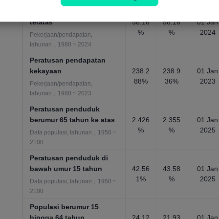
Peratusan kekayaan 10%
teratas
58.16
58.16
01 Jan
%
%
2024
Pekerjaan/pendapatan,
tahunan，1980 ~ 2024
Peratusan pendapatan
kekayaan
238.2
238.9
01 Jan
88%
36%
2023
Pekerjaan/pendapatan,
tahunan，1980 ~ 2023
Peratusan penduduk
berumur 65 tahun ke atas
2.426
2.355
01 Jan
%
%
2025
Data populasi, tahunan，1950 ~
2100
Peratusan penduduk di
bawah umur 15 tahun
42.56
43.58
01 Jan
1%
%
2025
Data populasi, tahunan，1950 ~
2100
Populasi berumur 15
hingga 64 tahun
24.12
21.93
01 Jan