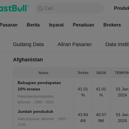
Cari
Cari
Produk
Carta
Produ
Percuma
Pasaran
Berita
Pasaran
Isyarat
Berita
Peraduan
Isyarat
Brokers
Pera
Gudang Data
Aliran Pasaran
Data Instit
Afghanistan
Nama
Terkini
SBLM
TEMPO
Bahagian pendapatan
10% teratas
41.01
41.01
01 Jan
%
%
2024
Pekerjaan/pendapatan,
tahunan，1980 ~ 2024
Jumlah penduduk
43.84
40.57
01 Jan
Data populasi, tahunan，1950 ~
4M
9M
2025
2100