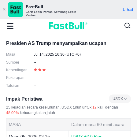
FastBull
Lihat
Carta Lebih Pantas, Sembang Lebih
Pantas！
Presiden AS Trump menyampaikan ucapan
Masa
Jul 14, 2025 16:30 (UTC +0)
Sumber
--
Kepentingan
Kekerapan
--
Tafsiran
--
Impak Peristiwa
USDX
25
kejadian secara keseluruhan, USDX turun untuk
12
kali, dengan
48.00%
kebarangkalian jatuh
MASA
Dalam masa 60 minit acara
Ogos 05, 2026 03:15
USDX
+2.0 Pips