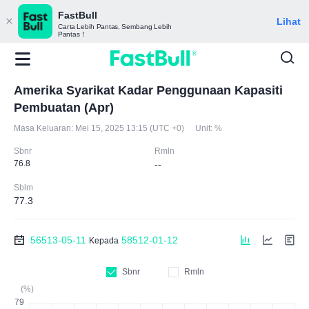
FastBull
Lihat
Carta Lebih Pantas, Sembang Lebih
Pantas！
Amerika Syarikat Kadar Penggunaan Kapasiti
Pembuatan (Apr)
Masa Keluaran:
Mei 15, 2025 13:15 (UTC +0)
Unit:
%
Sbnr
Rmln
76.8
--
Sblm
77.3
56513-05-11
58512-01-12
Kepada
Sbnr
Rmln
(%)