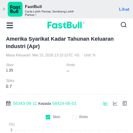
FastBull
Lihat
Carta Lebih Pantas, Sembang Lebih
Pantas！
Amerika Syarikat Kadar Tahunan Keluaran
Industri (Apr)
Masa Keluaran:
Mei 15, 2026 13:15 (UTC +0)
Unit:
%
Sbnr
Rmln
1.35
--
Sblm
0.7
56343-08-11
58424-06-01
Kepada
Sbnr
Rmln
(%)