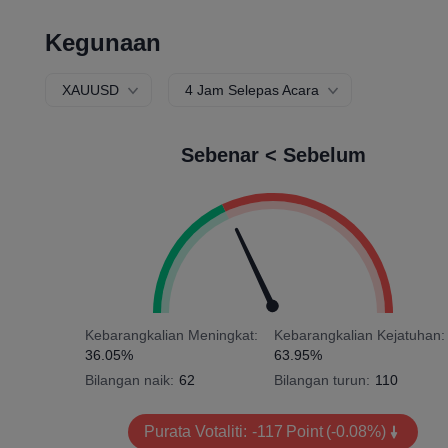
Kegunaan
XAUUSD
4 Jam Selepas Acara
Sebenar < Sebelum
Kebarangkalian Meningkat:
Kebarangkalian Kejatuhan:
36.05%
63.95%
Bilangan naik:
62
Bilangan turun:
110
Purata Votaliti:
-117
Point
(-0.08%)