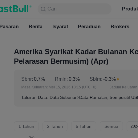
Cari
Cari
Produk
Carta
Produ
Percuma
Pasaran
Berita
Pasaran
Isyarat
Berita
Peraduan
Isyarat
Brokers
Pera
Amerika Syarikat Kadar Bulanan Ke
Pelarasan Bermusim) (Apr)
Sbnr:
0.7%
Rmln:
0.3%
Sblm:
-0.3%
Masa Keluaran:
Mei 15, 2026 13:15
(UTC+0)
Jadual Keluaran
Tafsiran Data: Data Sebenar>Data Ramalan, tren positif U
1 Tahun
2 Tahun
5 Tahun
Semua