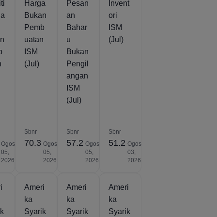
ti
Harga
Pesan
Invent
ia
Bukan
an
ori
Pemb
Bahar
ISM
an
uatan
u
(Jul)
b
ISM
Bukan
n
(Jul)
Pengil
angan
ISM
(Jul)
Sbnr
Sbnr
Sbnr
70.3
57.2
51.2
Ogos
Ogos
Ogos
Ogos
05,
05,
05,
03,
2026
2026
2026
2026
i
Ameri
Ameri
Ameri
ka
ka
ka
ik
Syarik
Syarik
Syarik