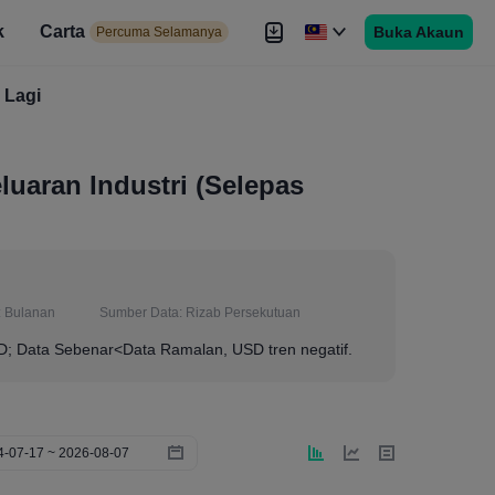
k
Carta
Buka Akaun
 Selamanya
Percuma Selamanya
duan
Lagi
Brokers
Lagi
luaran Industri (Selepas
:
Bulanan
Sumber Data:
Rizab Persekutuan
SD; Data Sebenar<Data Ramalan, USD tren negatif.