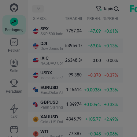
Tapis
SIMBOL
TERAKHIR
PRBHN.
%PRBHN.
SPX
Berdagang
7757.04
+47.09
+0.61%
S&P 500 Index
DJI
53954.14
+69.04
+0.13%
Dow Jones Industrial Average
Petikan
IXIC
26348.34
0.00
0.00%
NASDAQ Composite Index
Salin
USDX
99.380
-0.370
-0.37%
Indeks dolar A.S.
EURUSD
1.15614
+0.00384
+0.33%
Peraduan
Euro/Dolar AS
GBPUSD
1.34974
+0.00447
+0.33%
Paun Sterling/Dolar AS
XAUUSD
24/7
4345.79
+105.77
+2.49%
Gold / US Dollar
WTI
77.387
+0.048
+0.06%
Light Sweet Crude Oil