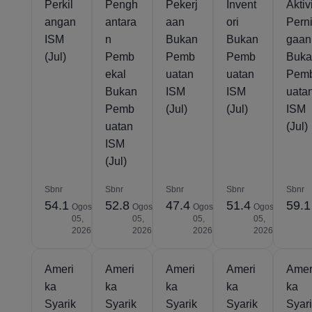
Perkil
Pengh
Pekerj
Invent
Aktivi
angan
antara
aan
ori
Pern
ISM
n
Bukan
Bukan
gaan
(Jul)
Pemb
Pemb
Pemb
Buk
ekal
uatan
uatan
Pem
Bukan
ISM
ISM
uata
Pemb
(Jul)
(Jul)
ISM
uatan
(Jul)
ISM
(Jul)
Sbnr
Sbnr
Sbnr
Sbnr
Sbnr
54.1
52.8
47.4
51.4
59.1
Ogos
Ogos
Ogos
Ogos
05,
05,
05,
05,
2026
2026
2026
2026
Ameri
Ameri
Ameri
Ameri
Amer
ka
ka
ka
ka
ka
Syarik
Syarik
Syarik
Syarik
Syar