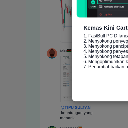
Kemas Kini Cart
1. FastBull PC Dilan
2. Menyokong penyeger
3. Menyokong pencip
4. Menyokong penyesu
5. Menyokong tetapan 
6. Mengoptimumkan ke
7. Penambahbaikan p