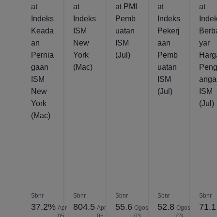
at
at
at PMI
at
at
Indeks
Indeks
Pemb
Indeks
Inde
Keada
ISM
uatan
Pekerj
Berb
an
New
ISM
aan
yar
Pernia
York
(Jul)
Pemb
Harg
gaan
(Mac)
uatan
Peng
ISM
ISM
anga
New
(Jul)
ISM
York
(Jul)
(Mac)
Sbnr
Sbnr
Sbnr
Sbnr
Sbnr
37.2%
804.5
55.6
52.8
71.1
Apr
Apr
Ogos
Ogos
05,
05,
03,
03,