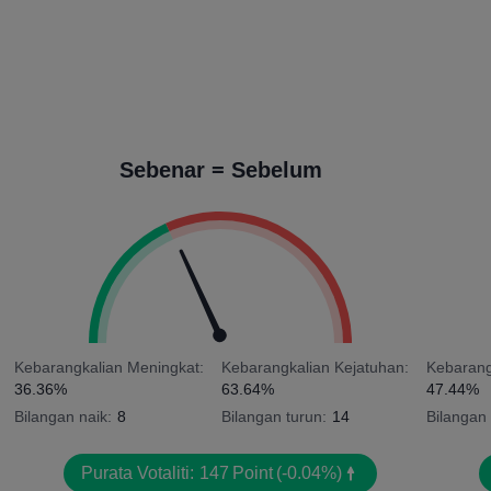
Sebenar = Sebelum
Kebarangkalian Meningkat:
Kebarangkalian Kejatuhan:
Kebarang
36.36%
63.64%
47.44%
Bilangan naik:
8
Bilangan turun:
14
Bilangan 
Purata Votaliti:
147
Point
(-0.04%)