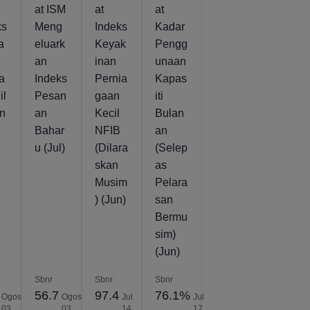
at ISM
at
at
ks
Meng
Indeks
Kadar
a
eluark
Keyak
Pengg
an
inan
unaan
a
Indeks
Pernia
Kapas
il
Pesan
gaan
iti
n
an
Kecil
Bulan
Bahar
NFIB
an
u (Jul)
(Dilara
(Selep
skan
as
Musim
Pelara
) (Jun)
san
Bermu
sim)
(Jun)
Sbnr
Sbnr
Sbnr
56.7
97.4
76.1%
Ogos
Ogos
Jul
Jul
03,
03,
14,
17,