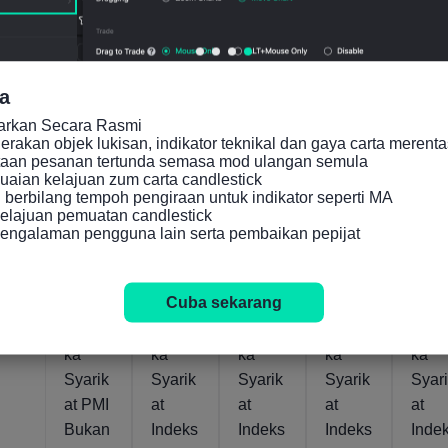
(Selep
san
as
Bermu
Pelara
sim)
a
san
(Jul)
Bermu
carkan Secara Rasmi

akan objek lukisan, indikator teknikal dan gaya carta merenta
sim)
taan pesanan tertunda semasa mod ulangan semula

(Jul)
aian kelajuan zum carta candlestick

berbilang tempoh pengiraan untuk indikator seperti MA

lajuan pemuatan candlestick

Sbnr
Sbnr
Sbnr
Sbnr
Sbnr
engalaman pengguna lain serta pembaikan pepijat
45.1
53.6
54.6
53.8
53.9
Ogos
Jul
Ogos
Jul
04,
24,
05,
24,
2026
2026
2026
2026
Cuba sekarang
Ameri
Ameri
Ameri
Ameri
Amer
ka
ka
ka
ka
ka
Syarik
Syarik
Syarik
Syarik
Syar
at PMI
at
at
at
at
Bukan
Indeks
Indeks
Indeks
Inde