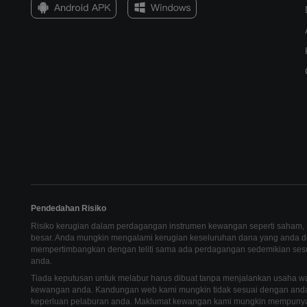
Pendedahan Risiko
Risiko kerugian dalam perdagangan instrumen kewangan seperti saham, F
besar. Anda mungkin mengalami kerugian keseluruhan dana yang anda de
mempertimbangkan dengan teliti sama ada perdagangan sedemikian se
anda.
Tiada keputusan untuk melabur harus dibuat tanpa menjalankan usaha wa
kewangan anda. Kandungan web kami mungkin tidak sesuai dengan and
keperluan pelaburan anda. Maklumat kewangan kami mungkin mempunyai