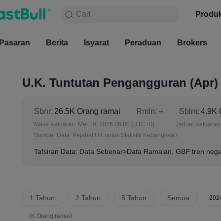
Cari
Cari
Produk
Carta
Produ
Percuma
Pasaran
Berita
Pasaran
Isyarat
Berita
Peraduan
Isyarat
Brokers
Pera
U.K. Tuntutan Pengangguran (Apr)
Sbnr:
26.5K Orang ramai
Rmln:
--
Sblm:
4.9K 
Masa Keluaran:
Mei 19, 2026 06:00
(UTC+0)
Jadual Keluaran
Sumber Data:
Pejabat UK untuk Statistik Kebangsaan
Tafsiran Data: Data Sebenar>Data Ramalan, GBP tren negat
1 Tahun
2 Tahun
5 Tahun
Semua