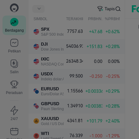
Tapis
SIMBOL
TERAKHIR
PRBHN.
%PRBHN.
SPX
Berdagang
7757.63
+47.68
+0.62%
S&P 500 Index
DJI
54036.93
+151.83
+0.28%
Dow Jones Industrial Average
Petikan
IXIC
26348.34
0.00
0.00%
NASDAQ Composite Index
Salin
USDX
99.500
-0.250
-0.25%
Indeks dolar A.S.
EURUSD
1.15566
+0.00336
+0.29%
Peraduan
Euro/Dolar AS
GBPUSD
1.34910
+0.00383
+0.28%
Paun Sterling/Dolar AS
XAUUSD
24/7
4341.81
+101.79
+2.40%
Gold / US Dollar
WTI
76.339
-1.000
-1.29%
Light Sweet Crude Oil