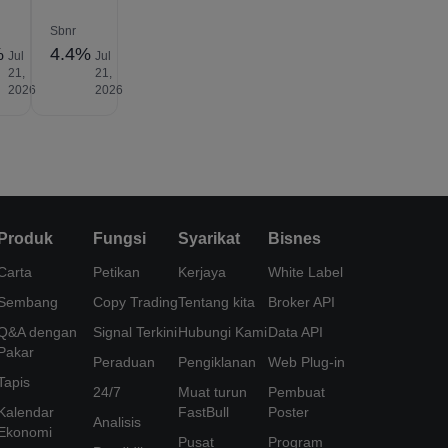
Sbnr
%
4.4%
Jul
Jul
21,
21,
2026
2026
Produk
Fungsi
Syarikat
Bisnes
Carta
Petikan
Kerjaya
White Label
Sembang
Copy Trading
Tentang kita
Broker API
Q&A dengan
Signal Terkini
Hubungi Kami
Data API
Pakar
Peraduan
Pengiklanan
Web Plug-in
Tapis
24/7
Muat turun
Pembuat
Kalendar
FastBull
Poster
Analisis
Ekonomi
Pusat
Program