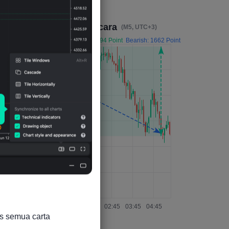
Kesan 4 Jam Selepas Acara
(M5, UTC+3)
s semua carta
