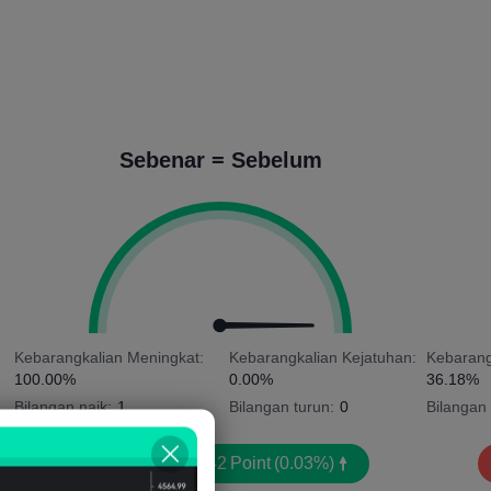
Sebenar = Sebelum
Kebarangkalian Meningkat:
Kebarangkalian Kejatuhan:
Kebarang
100.00%
0.00%
36.18%
Bilangan naik:
1
Bilangan turun:
0
Bilangan 
Purata Votaliti:
42
Point
(0.03%)