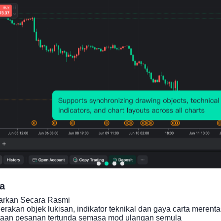
Carta Harga
a
carkan Secara Rasmi

akan objek lukisan, indikator teknikal dan gaya carta merenta
taan pesanan tertunda semasa mod ulangan semula
