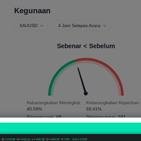
Kegunaan
XAUUSD
4 Jam Selepas Acara
Sebenar < Sebelum
Kebarangkalian Meningkat:
Kebarangkalian Kejatuhan:
40.59%
59.41%
Bilangan naik:
69
Bilangan turun:
101
Purata Votaliti:
-49
Point
(-0.02%)