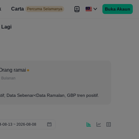
k
Carta
Buka Akaun
 Selamanya
Percuma Selamanya
duan
Lagi
Brokers
Lagi
Orang ramai
:
Bulanan
if; Data Sebenar<Data Ramalan, GBP tren positif.