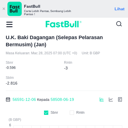
FastBull
Lihat
Carta Lebih Pantas, Sembang Lebih
Pantas！
U.K. Baki Dagangan (Selepas Pelarasan
Bermusim) (Jan)
Masa Keluaran:
Mac 28, 2025 07:00 (UTC +0)
Unit:
B GBP
Sbnr
Rmln
-0.596
-3
Sblm
-2.816
56591-12-06
58508-06-19
Kepada
Sbnr
Rmln
(B GBP)