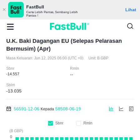
FastBull
Lihat
Carta Lebih Pantas, Sembang Lebih
Pantas！
U.K. Baki Dagangan EU (Selepas Pelarasan
Bermusim) (Apr)
Masa Keluaran:
Jun 12, 2025 06:00 (UTC +0)
Unit:
B GBP
Sbnr
Rmln
-14.557
--
Sblm
-13.035
56591-12-06
58508-06-19
Kepada
Sbnr
Rmln
(B GBP)