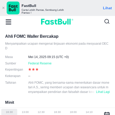
FastBull
Lihat
Carta Lebih Pantas, Sembang Lebih
Pantas！
Ahli FOMC Waller Bercakap
Menyampaikan ucapan mengenai tinjauan ekonomi pada mesyuarat OEC
D
Masa
Mei 14, 2025 09:15 (UTC +0)
Sumber
Federal Reserve
Kepentingan
Kekerapan
--
Tafsiran
Ahli FOMC, yang bersama-sama menentukan dasar mone
tari A.S., sering memberi ucapan dan wawancara untuk m
enyampaikan pendirian dan falsafah dasar kew
Lihat Lagi
angan mereka kepada orang ramai dan pasaran. Kenyata
an mereka boleh mempengaruhi jangkaan pasaran dan k
Minit
eputusan peserta pasaran. Biasanya, mereka membincan
gkan dan membahaskan pilihan dasar yang berbeza dan
16:30
13:00
12:30
18:30
18:00
14:10