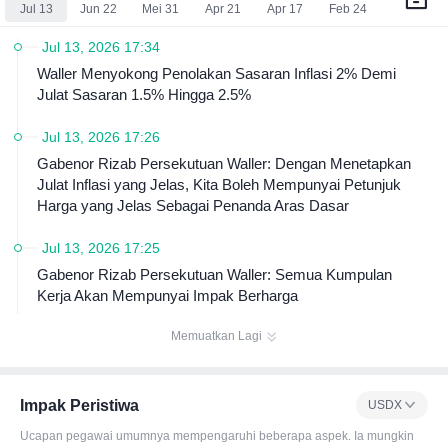
kemudian mengundi sama ada untuk menukar kadar pena
Jul 13
Jun 22
Mei 31
Apr 21
Apr 17
Feb 24
nda aras atau mengambil langkah dasar monetari yang lai
n.
Jul 13, 2026 17:34
Waller Menyokong Penolakan Sasaran Inflasi 2% Demi
Julat Sasaran 1.5% Hingga 2.5%
Jul 13, 2026 17:26
Gabenor Rizab Persekutuan Waller: Dengan Menetapkan
Julat Inflasi yang Jelas, Kita Boleh Mempunyai Petunjuk
Harga yang Jelas Sebagai Penanda Aras Dasar
Jul 13, 2026 17:25
Gabenor Rizab Persekutuan Waller: Semua Kumpulan
Kerja Akan Mempunyai Impak Berharga
Memuatkan Lagi
Impak Peristiwa
USDX
Ucapan pegawai umumnya mempengaruhi beberapa aspek. Ia mungkin