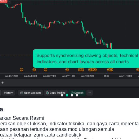
Carta Harga
a
carkan Secara Rasmi

akan objek lukisan, indikator teknikal dan gaya carta merenta
taan pesanan tertunda semasa mod ulangan semula

aian kelajuan zum carta candlestick
