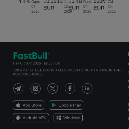
4.4%
10.368B
15.4B
600M
Ogos
Jul
Ogos
Okt
07,
13,
07,
05,
EUR
EUR
EUR
2026
2026
2026
2022
Hak Cipta © 2026 FastBull Ltd
728 RM B 7/F GEE LOK IND BLDG NO 34 HUNG TO RD KWUN TONG
KLN HONG KONG