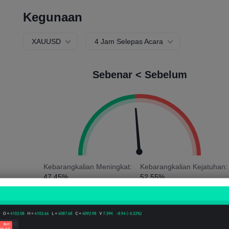
Kegunaan
XAUUSD
4 Jam Selepas Acara
Sebenar < Sebelum
Kebarangkalian Meningkat:
Kebarangkalian Kejatuhan:
47.45%
52.55%
Bilangan naik:
65
Bilangan turun:
72
Purata Votaliti:
21
Point
(0.02%)