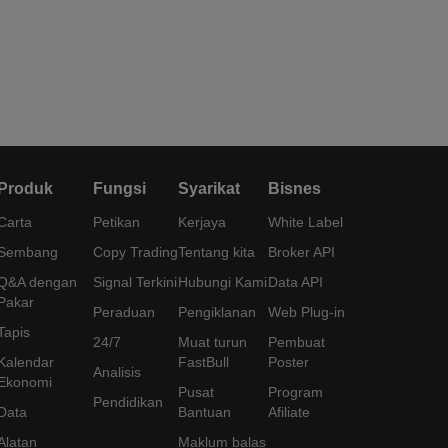
Produk
Fungsi
Syarikat
Bisnes
Carta
Petikan
Kerjaya
White Label
Sembang
Copy Trading
Tentang kita
Broker API
Q&A dengan
Signal Terkini
Hubungi Kami
Data API
Pakar
Peraduan
Pengiklanan
Web Plug-in
Tapis
24/7
Muat turun
Pembuat
Kalendar
FastBull
Poster
Analisis
Ekonomi
Pusat
Program
Pendidikan
Data
Bantuan
Afiliate
Alatan
Maklum balas