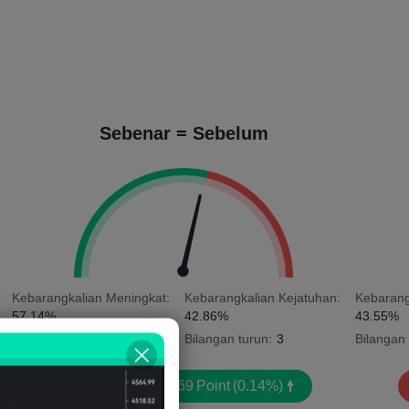
Sebenar = Sebelum
Kebarangkalian Meningkat:
Kebarangkalian Kejatuhan:
Kebarang
57.14%
42.86%
43.55%
Bilangan naik:
4
Bilangan turun:
3
Bilangan 
Purata Votaliti:
469
Point
(0.14%)