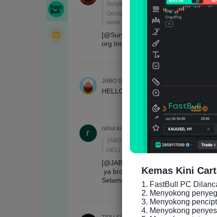
Kemas Kini Cart
1. FastBull PC Dilan
2. Menyokong penyeger
3. Menyokong pencip
4. Menyokong penyesu