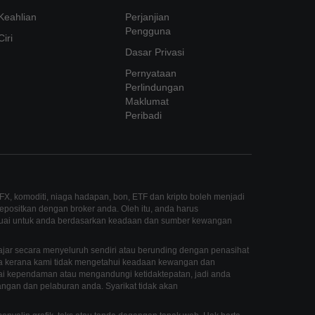
Keahlian
Perjanjian
Pengguna
Ciri
Dasar Privasi
Pernyataan
Perlindungan
Maklumat
Peribadi
X, komoditi, niaga hadapan, bon, ETF dan kripto boleh menjadi
positkan dengan broker anda. Oleh itu, anda harus
suai untuk anda berdasarkan keadaan dan sumber kewangan
jar secara menyeluruh sendiri atau berunding dengan penasihat
a kerana kami tidak mengetahui keadaan kewangan dan
 kependaman atau mengandungi ketidaktepatan, jadi anda
gan dan pelaburan anda. Syarikat tidak akan