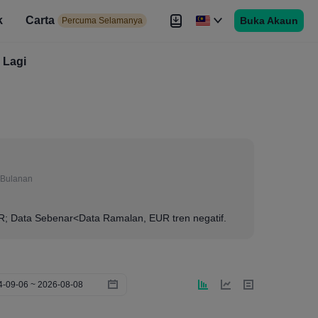
k
Carta
Buka Akaun
 Selamanya
Percuma Selamanya
duan
Lagi
Brokers
Lagi
Bulanan
UR; Data Sebenar<Data Ramalan, EUR tren negatif.