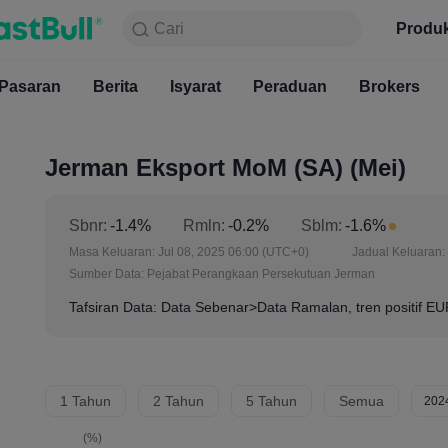
Cari
Cari
Produk
Carta
Produ
Percuma
Pasaran
Berita
Pasaran
Isyarat
Berita
Peraduan
Isyarat
Brokers
Pera
Jerman Eksport MoM (SA) (Mei)
Sbnr:
-1.4%
Rmln:
-0.2%
Sblm:
-1.6%
Masa Keluaran:
Jul 08, 2025 06:00
(UTC+0)
Jadual Keluaran:
Sumber Data:
Pejabat Perangkaan Persekutuan Jerman
Tafsiran Data: Data Sebenar>Data Ramalan, tren positif E
1 Tahun
2 Tahun
5 Tahun
Semua