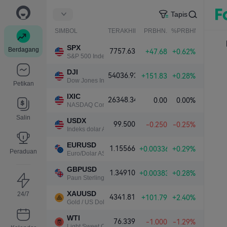
Tapis
SIMBOL
TERAKHIR
PRBHN.
%PRBHN.
SPX
Berdagang
7757.63
+47.68
+0.62%
S&P 500 Index
DJI
54036.93
+151.83
+0.28%
Dow Jones Industrial Average
Petikan
IXIC
26348.34
0.00
0.00%
NASDAQ Composite Index
Salin
USDX
99.500
-0.250
-0.25%
Indeks dolar A.S.
EURUSD
1.15566
+0.00336
+0.29%
Peraduan
Euro/Dolar AS
GBPUSD
1.34910
+0.00383
+0.28%
Paun Sterling/Dolar AS
XAUUSD
24/7
4341.81
+101.79
+2.40%
Gold / US Dollar
WTI
76.339
-1.000
-1.29%
Light Sweet Crude Oil