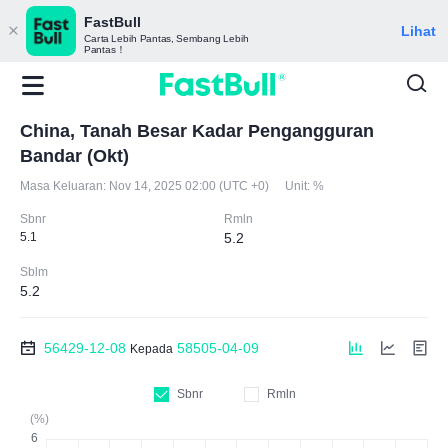
FastBull
Lihat
Carta Lebih Pantas, Sembang Lebih
Pantas！
China, Tanah Besar Kadar Pengangguran
Bandar (Okt)
Masa Keluaran:
Nov 14, 2025 02:00 (UTC +0)
Unit:
%
Sbnr
Rmln
5.1
5.2
Sblm
5.2
56429-12-08
58505-04-09
Kepada
Sbnr
Rmln
(%)