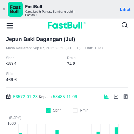
FastBull
Lihat
Carta Lebih Pantas, Sembang Lebih
Pantas！
Jepun Baki Dagangan (Jul)
Masa Keluaran:
Sep 07, 2025 23:50 (UTC +0)
Unit:
B JPY
Sbnr
Rmln
-189.4
74.8
Sblm
469.6
56572-01-23
58485-11-09
Kepada
Sbnr
Rmln
(B JPY)