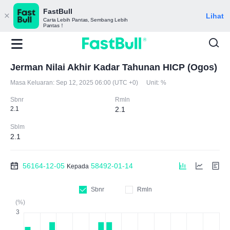
FastBull
Lihat
Carta Lebih Pantas, Sembang Lebih
Pantas！
Jerman Nilai Akhir Kadar Tahunan HICP (Ogos)
Masa Keluaran:
Sep 12, 2025 06:00 (UTC +0)
Unit:
%
Sbnr
Rmln
2.1
2.1
Sblm
2.1
56164-12-05
58492-01-14
Kepada
Sbnr
Rmln
(%)