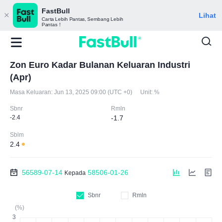
FastBull
Lihat
Carta Lebih Pantas, Sembang Lebih
Pantas！
Zon Euro Kadar Bulanan Keluaran Industri
(Apr)
Masa Keluaran:
Jun 13, 2025 09:00 (UTC +0)
Unit:
%
Sbnr
Rmln
-2.4
-1.7
Sblm
2.4
56589-07-14
58506-01-26
Kepada
Sbnr
Rmln
(%)