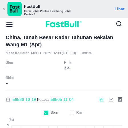
FastBull
Lihat
Carta Lebih Pantas, Sembang Lebih
Pantas！
China, Tanah Besar Kadar Tahunan Bekalan
Wang M1 (Apr)
Masa Keluaran:
Mei 11, 2025 16:00 (UTC +0)
Unit:
%
Sbnr
Rmln
--
3.4
Sblm
--
56586-10-19
58505-11-04
Kepada
Sbnr
Rmln
(%)