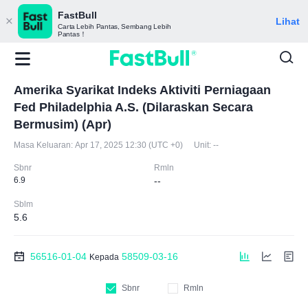
FastBull
Lihat
Carta Lebih Pantas, Sembang Lebih
Pantas！
Amerika Syarikat Indeks Aktiviti Perniagaan
Fed Philadelphia A.S. (Dilaraskan Secara
Bermusim) (Apr)
Masa Keluaran:
Apr 17, 2025 12:30 (UTC +0)
Unit:
--
Sbnr
Rmln
6.9
--
Sblm
5.6
56516-01-04
58509-03-16
Kepada
Sbnr
Rmln