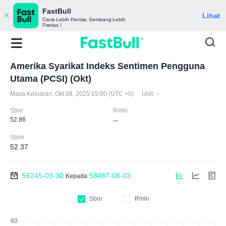
FastBull
Lihat
Carta Lebih Pantas, Sembang Lebih
Pantas！
Amerika Syarikat Indeks Sentimen Pengguna
Utama (PCSI) (Okt)
Masa Keluaran:
Okt 08, 2025 15:00 (UTC +0)
Unit:
--
Sbnr
Rmln
52.86
--
Sblm
52.37
56245-03-30
58487-08-03
Kepada
Sbnr
Rmln