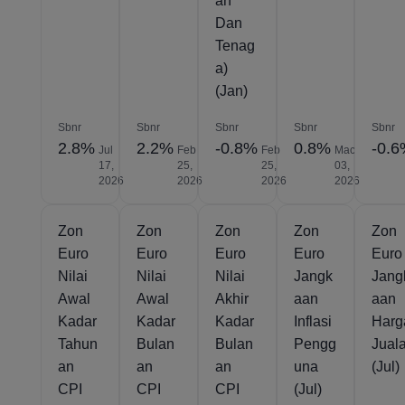
an
Dan
Tenag
a)
(Jan)
Sbnr
Sbnr
Sbnr
Sbnr
Sbnr
2.8%
2.2%
-0.8%
0.8%
-0.
Jul
Feb
Feb
Mac
17,
25,
25,
03,
2026
2026
2026
2026
Zon
Zon
Zon
Zon
Zon
Euro
Euro
Euro
Euro
Euro
Nilai
Nilai
Nilai
Jangk
Jang
Awal
Awal
Akhir
aan
aan
Kadar
Kadar
Kadar
Inflasi
Harg
Tahun
Bulan
Bulan
Pengg
Jual
an
an
an
una
(Jul)
CPI
CPI
CPI
(Jul)