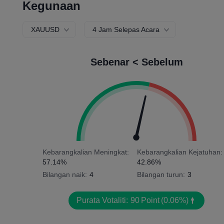
Kegunaan
XAUUSD
4 Jam Selepas Acara
Sebenar < Sebelum
Kebarangkalian Meningkat:
Kebarangkalian Kejatuhan:
57.14%
42.86%
Bilangan naik:
4
Bilangan turun:
3
Purata Votaliti:
90
Point
(0.06%)