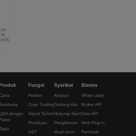
Jul
30,
2026
Produk
Fungsi
Syarikat
Bisnes
Carta
Petikan
Kerjaya
White Label
Sembang
Copy Trading
Tentang kita
Broker API
Q&A dengan
Signal Terkini
Hubungi Kami
Data API
Pakar
Peraduan
Pengiklanan
Web Plug-in
Tapis
24/7
Muat turun
Pembuat