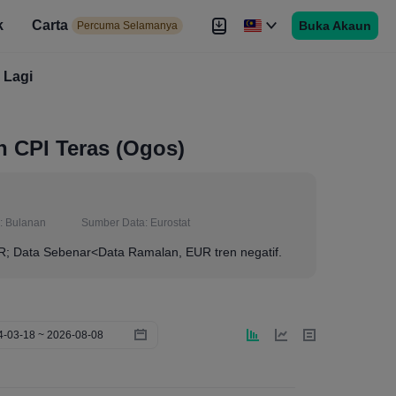
k
Carta
Buka Akaun
 Selamanya
Percuma Selamanya
duan
Lagi
Brokers
Lagi
n CPI Teras (Ogos)
:
Bulanan
Sumber Data:
Eurostat
UR; Data Sebenar<Data Ramalan, EUR tren negatif.