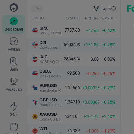
Tapis
SIMBOL
TERAKHIR
PRBHN.
%PRBHN.
SPX
Berdagang
7757.63
+47.68
+0.62%
S&P 500 Index
DJI
54036.93
+151.83
+0.28%
Dow Jones Industrial Average
Petikan
IXIC
26348.34
0.00
0.00%
NASDAQ Composite Index
Salin
USDX
99.500
-0.250
-0.25%
Indeks dolar A.S.
EURUSD
1.15566
+0.00336
+0.29%
Peraduan
Euro/Dolar AS
GBPUSD
1.34910
+0.00383
+0.28%
Paun Sterling/Dolar AS
XAUUSD
24/7
4341.81
+101.79
+2.40%
Gold / US Dollar
WTI
76.339
-1.000
-1.29%
Light Sweet Crude Oil