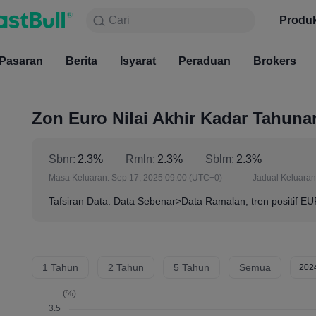
Cari
Cari
Produk
Carta
Produ
Percuma
Pasaran
Berita
Pasaran
Isyarat
Berita
Peraduan
Isyarat
Brokers
Pera
Zon Euro Nilai Akhir Kadar Tahuna
Sbnr:
2.3%
Rmln:
2.3%
Sblm:
2.3%
Masa Keluaran:
Sep 17, 2025 09:00
(UTC+0)
Jadual Keluaran
Tafsiran Data: Data Sebenar>Data Ramalan, tren positif E
1 Tahun
2 Tahun
5 Tahun
Semua