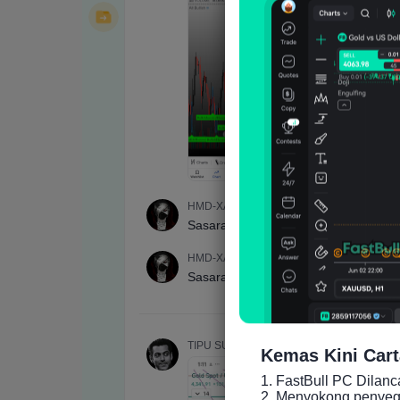
Kemas Kini Cart
1. FastBull PC Dilan
2. Menyokong penyeger