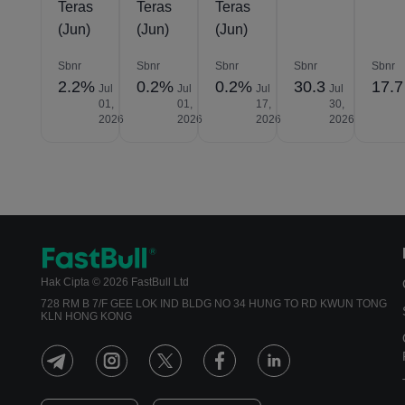
Teras
Teras
Teras
(Jun)
(Jun)
(Jun)
Sbnr
Sbnr
Sbnr
Sbnr
Sbnr
2.2%
0.2%
0.2%
30.3
17.7
Jul
Jul
Jul
Jul
01,
01,
17,
30,
2026
2026
2026
2026
Hak Cipta © 2026 FastBull Ltd
728 RM B 7/F GEE LOK IND BLDG NO 34 HUNG TO RD KWUN TONG
KLN HONG KONG