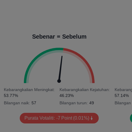
Sebenar = Sebelum
Kebarangkalian Meningkat:
Kebarangkalian Kejatuhan:
Kebarang
53.77%
46.23%
57.14%
Bilangan naik:
57
Bilangan turun:
49
Bilangan 
Purata Votaliti:
-7
Point
(0.01%)