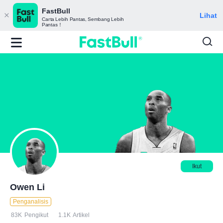
FastBull
Lihat
Carta Lebih Pantas, Sembang Lebih
Pantas！
Ikut
Owen Li
Penganalisis
83K
Pengikut
1.1K
Artikel