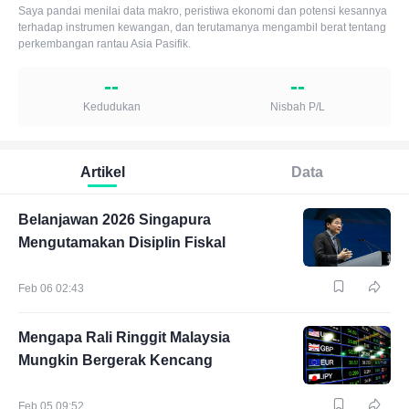
Saya pandai menilai data makro, peristiwa ekonomi dan potensi kesannya
terhadap instrumen kewangan, dan terutamanya mengambil berat tentang
perkembangan rantau Asia Pasifik.
--
--
Kedudukan
Nisbah P/L
Artikel
Data
Belanjawan 2026 Singapura
Mengutamakan Disiplin Fiskal
Feb 06 02:43
Mengapa Rali Ringgit Malaysia
Mungkin Bergerak Kencang
Feb 05 09:52