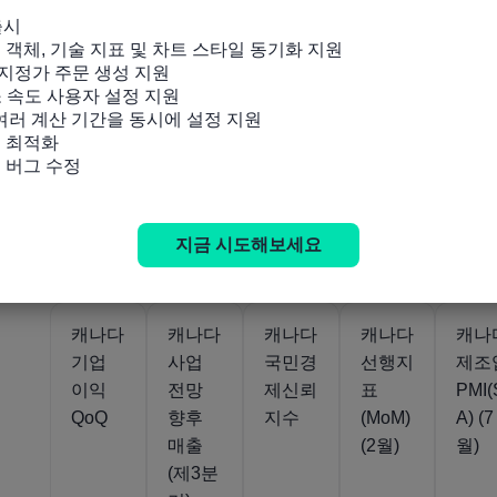
캐나다
캐나다
캐나다
캐나다
캐나
출시

아이비
아이비
용량
산업제
도매
잉 객체, 기술 지표 및 차트 스타일 동기화 지원

PMI
PMI(S
활용도
품 가
재고
지정가 주문 생성 지원

소 속도 사용자 설정 지원

(SA)
A 아
QoQ(
격지수
(YoY
 여러 계산 기간을 동시에 설정 지원

(7월)
님) (7
SA)
(MoM)
(5월)
 최적화

월)
(제4분
(6월)
및 버그 수정
기)
움직임
움직임
움직임
움직임
움직임
지금 시도해보세요
55.1
54.1
78.5%
-1.4%
5.6
2026-
2026-
2026-
2026-
08-07
08-07
03-13
07-24
캐나다
캐나다
캐나다
캐나다
캐나
기업
사업
국민경
선행지
제조
이익
전망
제신뢰
표
PMI(
QoQ
향후
지수
(MoM)
A) (7
매출
(2월)
월)
(제3분