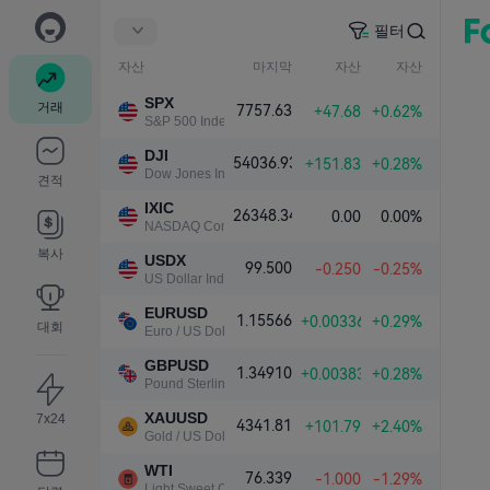
필터
자산
마지막
자산
자산
SPX
거래
7757.63
+47.68
+0.62%
S&P 500 Index
DJI
54036.93
+151.83
+0.28%
Dow Jones Industrial Average
견적
IXIC
26348.34
0.00
0.00%
NASDAQ Composite Index
복사
USDX
99.500
-0.250
-0.25%
US Dollar Index
EURUSD
1.15566
+0.00336
+0.29%
대회
Euro / US Dollar
GBPUSD
1.34910
+0.00383
+0.28%
Pound Sterling / US Dollar
XAUUSD
7x24
4341.81
+101.79
+2.40%
Gold / US Dollar
WTI
76.339
-1.000
-1.29%
Light Sweet Crude Oil