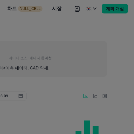
시장
차트
뉴스
전략
시장
대회
Brokers
더
계좌 개설
NULL_CELL
Brokers
더
데이터 소스:
캐나다 통계청
터<예측 데이터, CAD 약세.