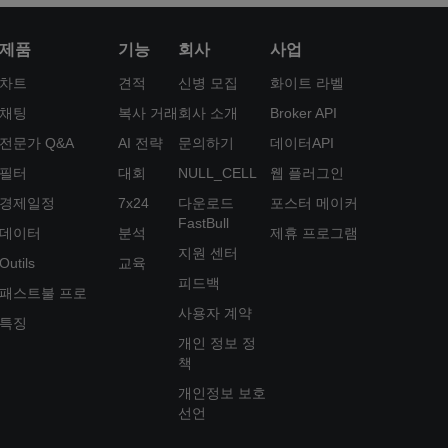
제품
기능
회사
사업
차트
견적
신병 모집
화이트 라벨
채팅
복사 거래
회사 소개
Broker API
전문가 Q&A
AI 전략
문의하기
데이터API
필터
대회
NULL_CELL
웹 플러그인
경제일정
7x24
다운로드
포스터 메이커
FastBull
데이터
분석
제휴 프로그램
지원 센터
Outils
교육
피드백
패스트불 프로
사용자 계약
특징
개인 정보 정
책
개인정보 보호
선언