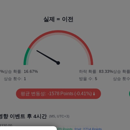
실제 = 이전
6%
상승 확률:
16.67%
하락 확률:
83.33%
상승 확률
상승 횟수:
1
방울 수:
5
상승 횟수
평균 변동성:
-1578
Points
(-0.41%)
영향 이벤트 후 4시간
(M5, UTC+3)