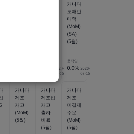
다
캐나다
캐나다
캐나다
도매
도매판
도매판
재고
매액
매액
)
(MoM)
(YoY)
(MoM)
(5월)
(5월)
(SA)
(5월)
움직임
움직임
움직임
%
-1.1%
7.4%
0.0%
2026-
2026-
2026-
2026-
07-15
07-15
07-15
07-15
다
캐나다
캐나다
캐나다
업
제조
제조업
제조
S
재고
재고
미결제
(MoM)
출하
주문
(5월)
비율
(MoM)
(5월)
(5월)