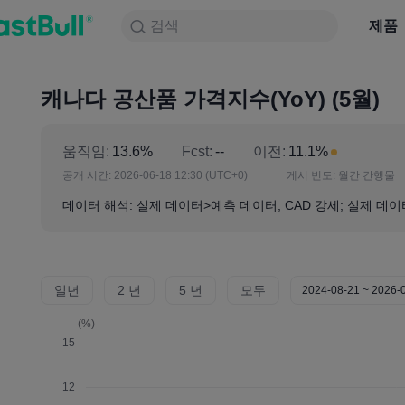
검색
검색
제품
차트
제품
NULL_CELL
뉴스
전략
대회
캐나다 공산품 가격지수(YoY) (5월)
움직임:
13.6%
Fcst:
--
이전:
11.1%
공개 시간:
2026-06-18 12:30
(UTC+0)
게시 빈도:
월간 간행물
데이터 해석: 실제 데이터>예측 데이터, CAD 강세; 실제 데이
일년
2 년
5 년
모두