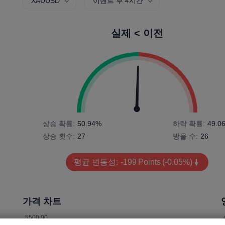
XAUUSD
이벤트 후 4시간
실제 < 이전
상승 확률:
50.94%
하락 확률:
49.0
상승 횟수:
27
방울 수:
26
평균 변동성:
-199
Points
(-0.05%)
가격 차트