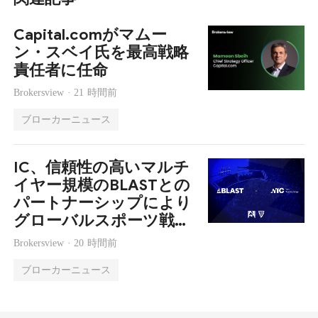
Capital.comがマムー
ン・スベイ氏を最高戦略
責任者に任命
Brokersview ·
21 時間前
ブローカーニュース
IC、信頼性の高いマルチ
イヤー規模のBLASTとの
パートナーシップにより
グローバルスポーツ戦略
を拡大
Brokersview ·
20 時間前
ブローカーニュース