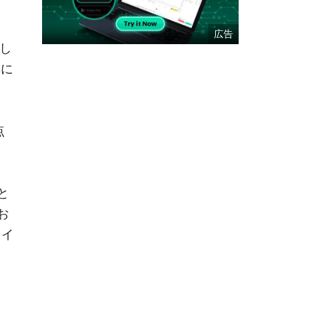
少し
年に
点
と
お
ライ