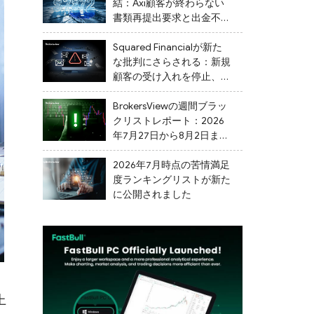
結：Axi顧客が終わらない
書類再提出要求と出金不能
を告発
Squared Financialが新た
な批判にさらされる：新規
顧客の受け入れを停止、出
金を遅延
BrokersViewの週間ブラッ
クリストレポート：2026
年7月27日から8月2日まで
の間に、24社の不審なブ
ローカーがフラグ付けされ
2026年7月時点の苦情満足
ました。
度ランキングリストが新た
に公開されました
上