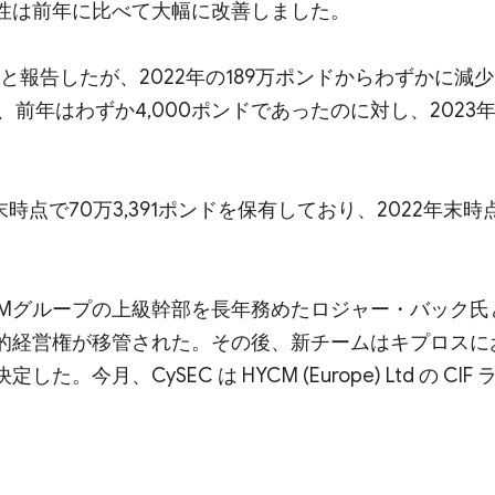
益性は前年に比べて大幅に改善しました。
ンドと報告したが、2022年の189万ポンドからわずかに減
前年はわずか4,000ポンドであったのに対し、2023
末時点で70万3,391ポンドを保有しており、2022年末時
CMグループの上級幹部を長年務めたロジャー・バック氏
界的経営権が移管された。その後、新チームはキプロスに
月、CySEC は HYCM (Europe) Ltd の CIF 