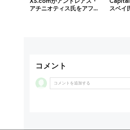
XS.comがアンドレアス・
Capit
アチニオティス氏をアフィ
スベイ
リエイト部門責任者に任命
に任命
コメント