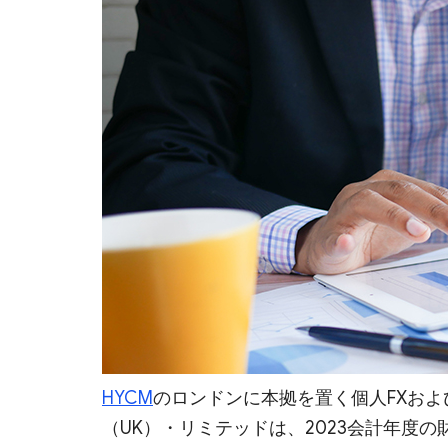
HYCM
のロンドンに本拠を置く個人FXおよ
（UK）・リミテッドは、2023会計年度