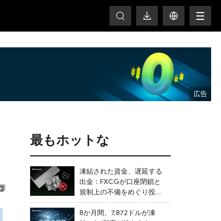
HOT
最もホットな
凍結された資金、遅延する
出金：FXCGが口座閉鎖と
規制上の不備をめぐり投資
家からの苦情に直面
8か月間、7,872ドルが凍