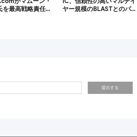
al.comがマムーン・
IC、信頼性の高いマルチイ
氏を最高戦略責任者
ヤー規模のBLASTとのパー
トナーシップによりグロー
バルスポーツ戦略を拡大
提出する