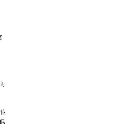
実
良
上位
低