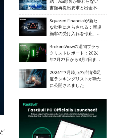
結：Axi顧客が終わらない
書類再提出要求と出金不能
を告発
Squared Financialが新た
な批判にさらされる：新規
顧客の受け入れを停止、出
金を遅延
BrokersViewの週間ブラッ
クリストレポート：2026
年7月27日から8月2日まで
の間に、24社の不審なブ
ローカーがフラグ付けされ
2026年7月時点の苦情満足
ました。
度ランキングリストが新た
に公開されました
ど