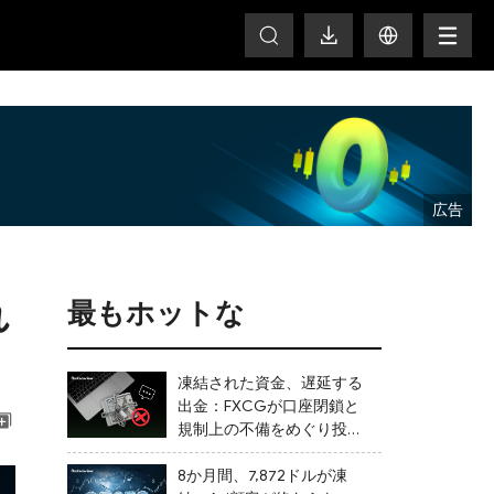
HOT
れ
最もホットな
凍結された資金、遅延する
出金：FXCGが口座閉鎖と
規制上の不備をめぐり投資
家からの苦情に直面
8か月間、7,872ドルが凍