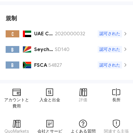
規制
UAE CMA
2020000032
C
認可された
Seychelles FSA
SD140
B
認可された
FSCA
54827
B
認可された
アカウントと
入金と出金
評価
長所
費用
QuoMarkets
会社とサービ
よくある質問
関連する主張