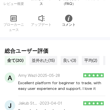
レビュー概要
ス
（FAQ）
ブローカーニ
アップデート
コメント
ュース
総合ユーザー評価
全て(20)
並外れた(15)
良い(3)
平均(2)
貧
Amy Wazi
·
2025-05-28
Excellent platform for beginner to trade, with
easy user experience and support. I love it
Jakub Stanski
·
2023-04-01